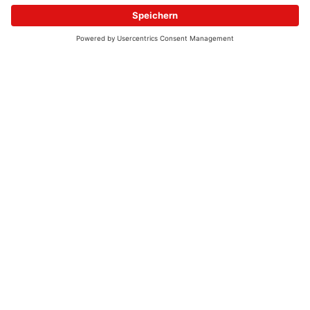
© 2026 - UKW-Frequenzen 100,4 & 99,4 & 90,8 | DAB+ | Alexa
Allgemeine Kontaktnummer
06021 – 38 83 0