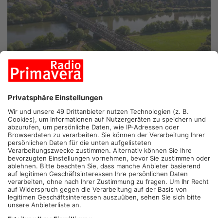
FOTO: STADT HANAU / MORITZ GÖBEL
HANAU.
Fußgänger und Radfahrer, die von Klein-Auheim über
den Main nach Großauheim wollen, müssen in Zukunft einen
Umweg in Kauf nehmen. Denn die Auheimer Mainbrücke ist ab
sofort vollgesperrt. Das teilte die Stadt jetzt mit. Grund sind
erhebliche Schäden an der denkmalgeschützten Brücke, die
bereits 1882 erbaut wurde. Ob und wann die Brücke wieder
freigegeben wird, ist noch unklar. Jetzt sollen erstmal
Umleitungsschilder Abhilfe schaffen, die direkt
danebenliegende Bahnbrücke ist von der Sperrung nicht
betroffen.