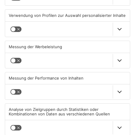
07.08.2026, 07:07 UHR IN MAIN-
07.08.2026, 05:00 UHR IN MAIN-
KINZIG-KREIS
KINZIG-KREIS
Wohnhausbrand in Maintal:
Gute Nachrichten für Pendler
Zwei Menschen verletzt
im Main-Kinzig-Kreis und in
Hanau
06.08.2026, 15:42 UHR IN MAIN-
06.08.2026, 11:33 UHR IN MAIN-
KINZIG-KREIS
KINZIG-KREIS