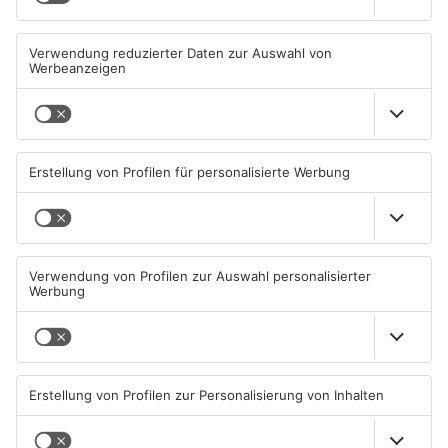
Großkrotzenburger Randale-
Mann schießt in Neuberg mit
Pfauen noch nicht
Schreckschusswaffe auf
eingefangen
Busfahrer
09.08.2026, 08:54 UHR IN MAIN-
07.08.2026, 07:12 UHR IN MAIN-
KINZIG-KREIS
KINZIG-KREIS
Schwerer Unfall zwischen
Ausstellung in Bruchköbel
Langenselbolder Dreieck und
zum Thema "Wasser im
Hanauer Kreuz
Klimawandel"