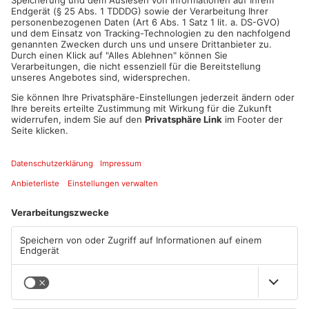
Artikel teilen
Mehr aus
Primaveraland
TOPNEWS
Müll wird in Kreisen
Schwimmbäder im
Aschaffenburg und
Primaveraland weisen teils
Miltenberg früher abgeholt
erhebliche Mängel auf
07.08.2026, 09:25 UHR IN
06.08.2026, 06:37 UHR IN
PRIMAVERALAND
PRIMAVERALAND