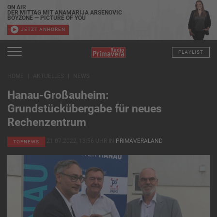
ON AIR
DER MITTAG MIT ANAMARIJA ARSENOVIC
BOYZONE — PICTURE OF YOU
JETZT ANHÖREN
PLAYLIST
HOME
AKTUELLES
NEWS
Hanau-Großauheim:
Grundstückübergabe für neues
Rechenzentrum
21.07.2022, 13:56 UHR IN
PRIMAVERALAND
TOPNEWS