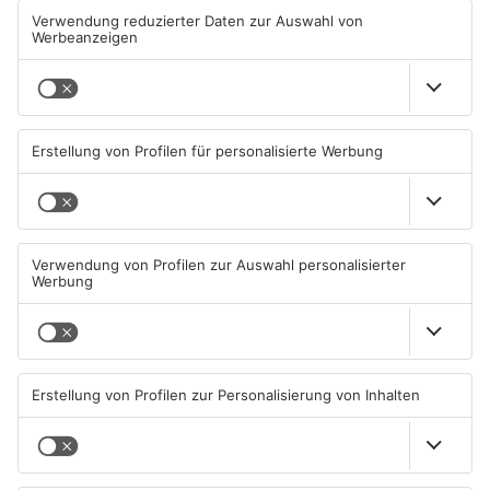
TOPNEWS
TOPNEWS
Waldbrandgefahr im
Brände in Seligenstadt,
Primaveraland bleibt
Waldaschaff und zwischen
weiterhin sehr hoch
Hanau und Kahl
06.08.2026, 06:34 UHR IN
05.08.2026, 06:36 UHR IN
PRIMAVERALAND
PRIMAVERALAND
TOPNEWS