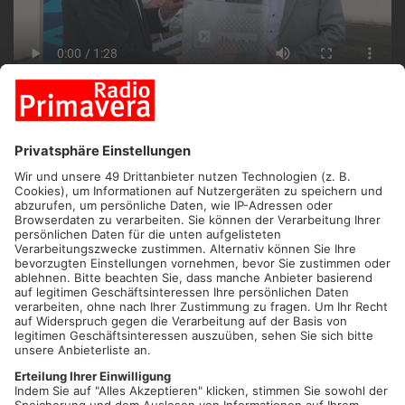
ANZEIGE
HANAU.
Der Bau des geplanten Rechenzentrums in Hanau
steht unmittelbar bevor. Die ersten Arbeiten könnten schon
kommenden Montag beginnen. Am Vormittag wurde das
Grundstück der ehemaligen Großauheim-Kaserne der Firma P3
Logistics Parks offiziell übergeben. P3 ist ein Entwickler von
Gewerbeimmobilien, der auf der 250.000 Quadratmeter großen
Fläche das neue Rechenzentrum errichten soll. Insgesamt sind
für den Umbau knapp 10 Jahre geplant.
Wir haben sowohl mit Projektleiter Semir Selcukoglu als auch
mit Hanaus Oberbürgermeister Claus Kaminsky gesprochen.