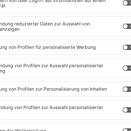
 der Stadt, bestehend aus CDU, SPD und FDP
denkveranstaltung in solch großem Rahmen mehr
erem die harten Worte einer Mutter eines
ker eine Art Hetzrede war. Said Etris Hashemi,
m 19. Februar meldet sich derweil per Instagram:
 zu erinnern und beurteilt eingeschränkte
ngemessene Lösung“
zig-Kreis