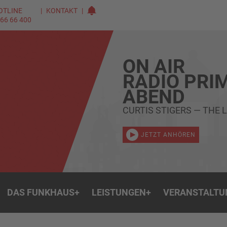
OTLINE
KONTAKT
 66 66 400
ON AIR
RADIO PRI
ABEND
CURTIS STIGERS — THE
JETZT ANHÖREN
DAS FUNKHAUS
+
LEISTUNGEN
+
VERANSTALTU