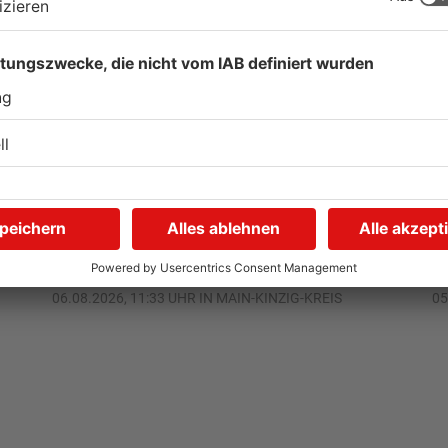
Gute Nachrichten für
W
Pendler im Main-Kinzig-
S
Kreis und in Hanau
g
06.08.2026, 11:33 UHR IN MAIN-KINZIG-KREIS
05