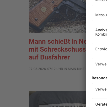
Mann schießt in Neuberg
mit Schreckschusswaffe
auf Busfahrer
07.08.2026, 07:12 UHR IN MAIN-KINZIG-KREIS