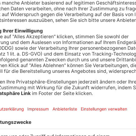
nkveranstaltung zum fünften Jahrestag des
den Angehörigen und der Politik. In