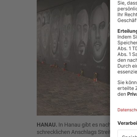
HANAU.
In Hanau gibt es nach der Gede
schrecklichen Anschlags Streit zwischen 