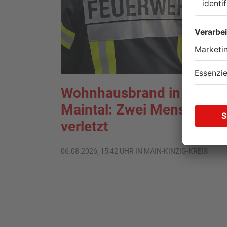
Wohnhausbrand in
Maintal: Zwei Menschen
verletzt
06.08.2026, 15:42 UHR IN MAIN-KINZIG-KREIS