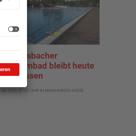
ächtersbacher
chwimmbad bleibt heute
eschlossen
.08.2026, 07:31 UHR IN MAIN-KINZIG-KREIS