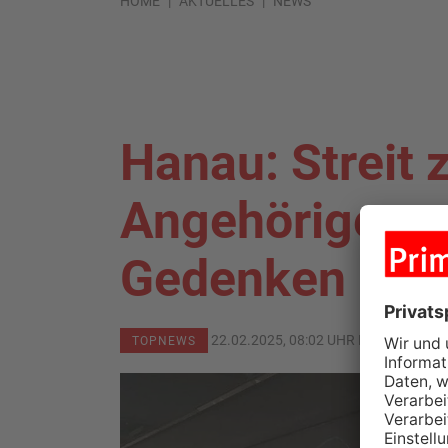
HOME
AKTUELLES
NEWS
Hanau: Streit
Angehörigen u
Gedenken
22.02.2025, 08:02 UHR IN
MAIN-KINZ
TOPNEWS