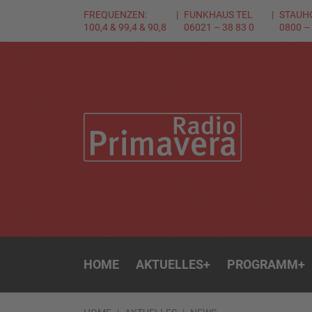
FREQUENZEN:
FUNKHAUS TEL
STAUH
100,4 & 99,4 & 90,8
06021 – 38 83 0
0800 –
HOME
AKTUELLES
+
PROGRAMM
+