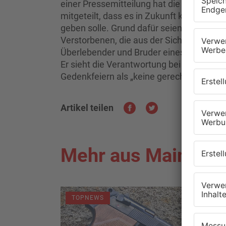
einer Pressemitteilung hat die Koalition
mitgeteilt, dass es in Zukunft keine Ge
geben solle. Grund dafür seien unter and
Verstorbenen, die aus der Sicht der Politi
Überlebender und Bruder eines Opfers vo
Er sieht die Verantwortung bei der Stadt,
Gedenkfeiern als „keine gerechte und a
Artikel teilen
Mehr aus Main-Kin
TOPNEWS