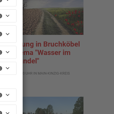
usstellung in Bruchköbel
um Thema "Wasser im
limawandel"
.08.2026, 05:00 UHR IN MAIN-KINZIG-KREIS