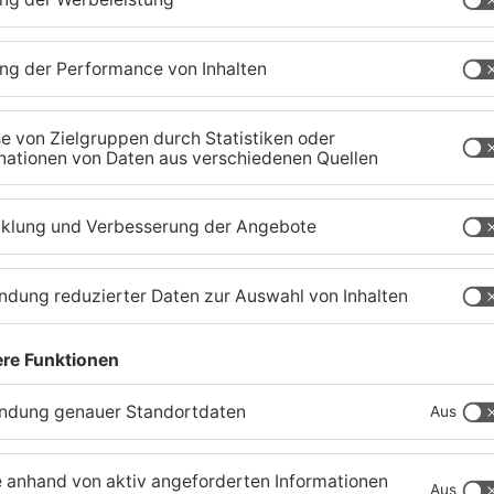
Schwerer Unfall zwischen
A
Langenselbolder Dreieck
z
und Hanauer Kreuz
K
07.08.2026, 07:07 UHR IN MAIN-KINZIG-KREIS
07