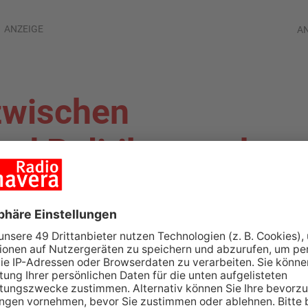
ANZEIGE
A
 zwischen
nd Politiker nach
IG-KREIS