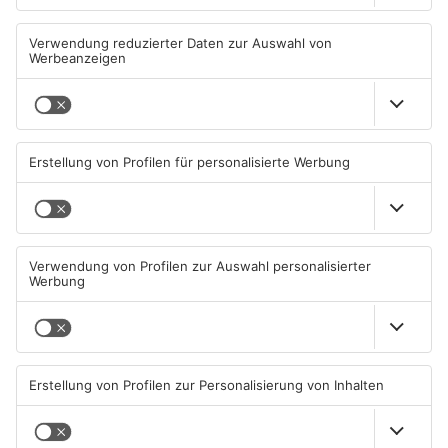
Wohnhausbrand in Maintal:
Gute Nachrichten für Pendler
Zwei Menschen verletzt
im Main-Kinzig-Kreis und in
Hanau
06.08.2026, 15:42 UHR IN MAIN-
06.08.2026, 11:33 UHR IN MAIN-
KINZIG-KREIS
KINZIG-KREIS
TOPNEWS
Wächtersbacher
Neue Sperrungen rund um
Schwimmbad bleibt heute
Biebergemünd
geschlossen
05.08.2026, 07:31 UHR IN MAIN-
02.08.2026, 08:33 UHR IN MAIN-
KINZIG-KREIS
KINZIG-KREIS