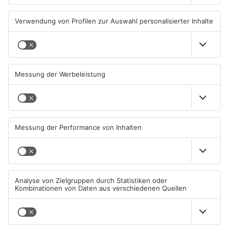
TOPNEWS
Gleisarbeiten sollen
Wo ist Selena Fröhlich aus
Feldbrand in Nidderau
Großkrotzenburg?
ausgelöst haben
31.07.2026, 06:25 UHR IN MAIN-
29.07.2026, 16:32 UHR IN MAIN-
KINZIG-KREIS
KINZIG-KREIS