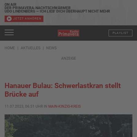
ON AIR
DER PRIMAVERA-NACHTSCHWÄRMER
UDO LINDENBERG — ICH LIEB' DICH ÜBERHAUPT NICHT MEHR
JETZT ANHÖREN
PLAYLIST
HOME
AKTUELLES
NEWS
ANZEIGE
Hanauer Bulau: Schwerlastkran stellt
Brücke auf
11.07.2023, 06:51 UHR IN
MAIN-KINZIG-KREIS