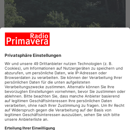
HANAU.
In der Hanauer Bulau wird es heute spektakulär. Eine
Brücke wird dort heute am Stück mit einem Schwerlastkran
über die Kinzig gestellt. Der Fuß- und Fahrradweg ist die
einzige Möglichkeit, in dem Naherholungsgebiet Bulau über
den Fluss zu gelangen. Seine Fertigstellung hatte sich immer
wieder verzögert. Auch, weil wochenlang die
Genehmigungspapiere für den Schwertransport gefehlt hatten.
Artikel teilen