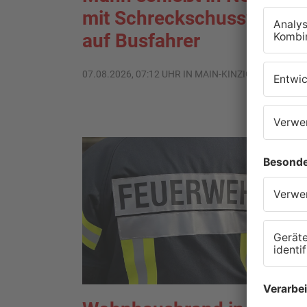
mit Schreckschusswaffe
auf Busfahrer
07.08.2026, 07:12 UHR IN MAIN-KINZIG-KREIS