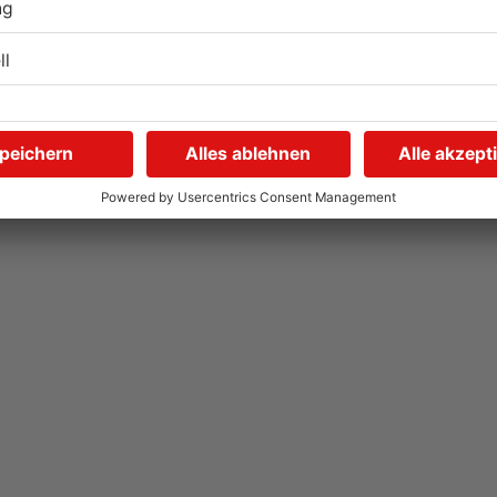
Gute Nachrichten für
W
Pendler im Main-Kinzig-
S
Kreis und in Hanau
g
06.08.2026, 11:33 UHR IN MAIN-KINZIG-KREIS
05