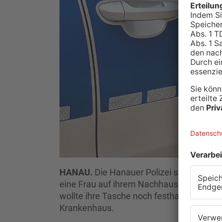
HANAU.
Die Hanauer Polizei sucht aktu
eine Frau auf ihrem Nachhauseweg, als ei
wollte ihre Tasche noch festhalten und fie
Krankenhaus.