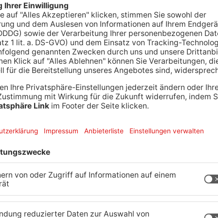
ell nach einem Taschendieb. Gestern Abend war
n Mann sie von hinten überfiel. Die 64-Jährige
l dabei zu Boden. Sie verletzte sich und kam in ein