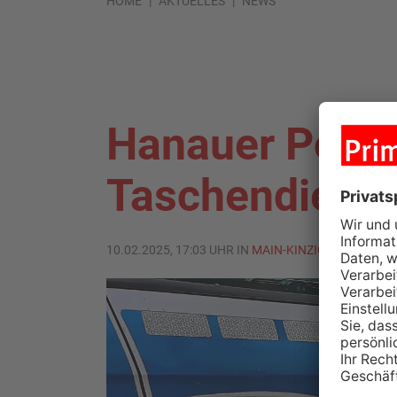
HOME
AKTUELLES
NEWS
Hanauer Poliz
Taschendieb
10.02.2025, 17:03 UHR IN
MAIN-KINZIG-KREIS