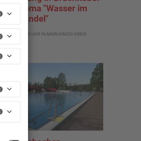
um Thema "Wasser im
limawandel"
.08.2026, 05:00 UHR IN MAIN-KINZIG-KREIS