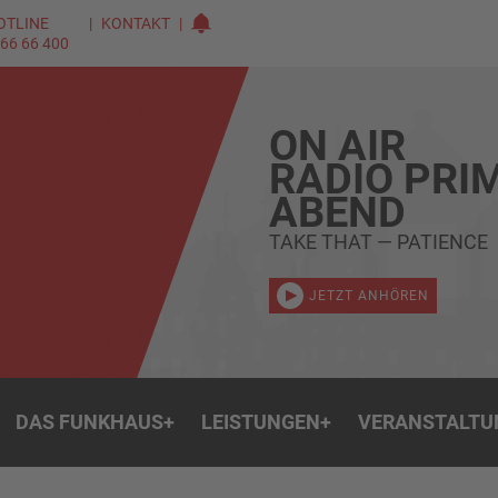
OTLINE
KONTAKT
 66 66 400
ON AIR
RADIO PRI
ABEND
TAKE THAT — PATIENCE
JETZT ANHÖREN
DAS FUNKHAUS
+
LEISTUNGEN
+
VERANSTALTU