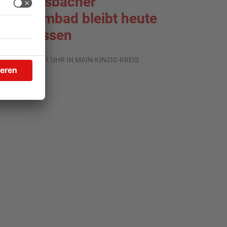
ächtersbacher
chwimmbad bleibt heute
eschlossen
.08.2026, 07:31 UHR IN MAIN-KINZIG-KREIS