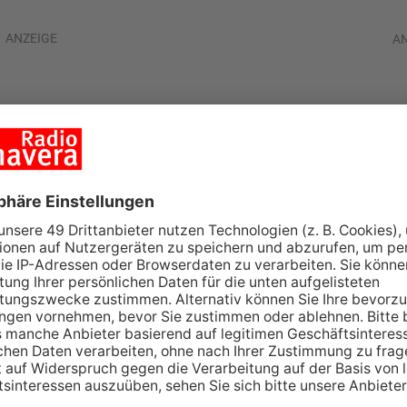
ANZEIGE
A
ei fahndet nach