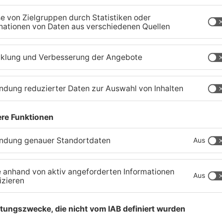
Langenselbolder Dreieck
z
und Hanauer Kreuz
K
07.08.2026, 07:07 UHR IN MAIN-KINZIG-KREIS
07