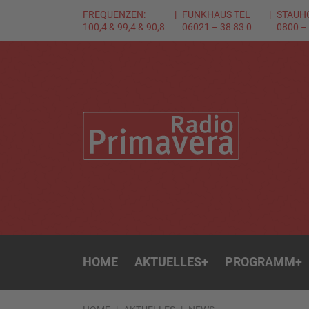
FREQUENZEN:
FUNKHAUS TEL
STAUH
100,4 & 99,4 & 90,8
06021 – 38 83 0
0800 –
HOME
AKTUELLES
+
PROGRAMM
+