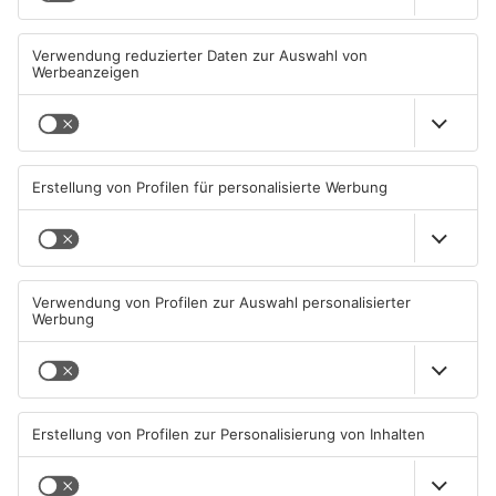
Diese Maislabyrinthe im
Ferienende: ADAC erwartet
Primaveraland haben schon
Stau-Wochenende im
geöffnet
Primaveraland
08.08.2026, 09:45 UHR IN
08.08.2026, 09:39 UHR IN
PRIMAVERALAND
PRIMAVERALAND
TOPNEWS
Beobachtungsflüge im
Müll wird in Kreisen
Primaveraland wegen
Aschaffenburg und
Waldbrandgefahr
Miltenberg früher abgeholt