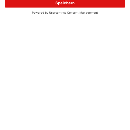
© 2026 - UKW-Frequenzen 100,4 & 99,4 & 90,8 | DAB+ | Alexa
Allgemeine Kontaktnummer
06021 – 38 83 0