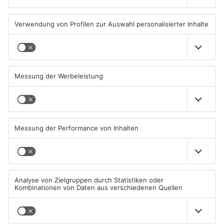
08.08.2026, 09:33 UHR IN
07.08.2026, 09:25 UHR IN
PRIMAVERALAND
PRIMAVERALAND
TOPNEWS
TOPNEWS
Schwimmbäder im
Waldbrandgefahr im
Primaveraland weisen teils
Primaveraland bleibt
erhebliche Mängel auf
weiterhin sehr hoch
06.08.2026, 06:37 UHR IN
06.08.2026, 06:34 UHR IN
PRIMAVERALAND
PRIMAVERALAND