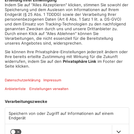
Artikel teilen
ANZEIGE
Mehr aus
Primaveraland
TOPNEWS