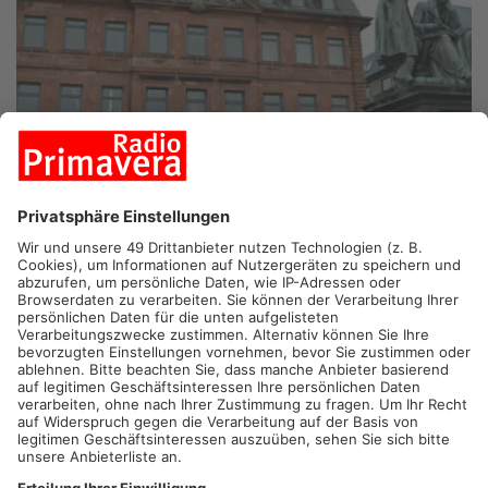
HANAU.
Das Brüder-Grimm-Denkmal in Hanau wird heute
zwischen 17:00 und 22:00 Uhr lila erleuchten. Grund dafür ist
der heutige Welt-Frühgeborenen-Tag. Traditionell werden an
diesem Tag Sehenswürdigkeiten lila erstrahlt. Das Klinikum
Hanau und der Förderverein Sterntaler haben sich dieses Jahr
für das Brüder Grimm Denkmal entschieden. In Deutschland
kommen jährlich 63.000 Kinder als Frühchen zur Welt. Sie
stellen damit die größte Gruppe der Kinderpatienten in
Deutschland.