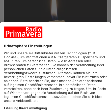
HANAU.
Hanau trauert um Ex-Bürgermeister Wolfgang
Strecke. Wie Oberbürgermeister Claus Kaminsky mitteilt, ist
Strecke im Alter von 99 Jahren gestorben. 1978 wurde der
Christdemokrat zum Bürgermeister gewählt und blieb bis zu
seinem Renteneintritt 1988 im Amt. Strecke war unter
anderem zuständig für die Entwicklung des städtischen
Krankenhauses und der Straßenbahn AG.
Artikel teilen