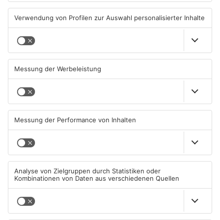
TOPNEWS
TOPNEWS
Großkrotzenburger Randale-
Mann schießt in Neuberg mit
Pfauen noch nicht
Schreckschusswaffe auf
eingefangen
Busfahrer
09.08.2026, 08:54 UHR IN MAIN-
07.08.2026, 07:12 UHR IN MAIN-
KINZIG-KREIS
KINZIG-KREIS