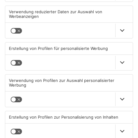
Waldbrand bei Rodenbach:
ESC-Feeling mitten in
Rauch zieht bis nach
Steinau
Alzenau
10.08.2026, 15:42 UHR IN MAIN-
10.08.2026, 12:47 UHR IN MAIN-
KINZIG-KREIS
KINZIG-KREIS
TOPNEWS
Main-Kinzig-Kreis: Mehr
Nach Zug-Entgleisung in
Busse zum neuen Schuljahr
Nidderau: Bahnstrecke
wieder frei
10.08.2026, 11:25 UHR IN MAIN-
10.08.2026, 09:00 UHR IN MAIN-
KINZIG-KREIS
KINZIG-KREIS