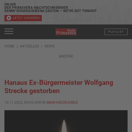
ON AIR
DER PRIMAVERA-NACHTSCHWÄRMER
KENNY ROGERS/SHEENA EASTON — WE'VE GOT TONIGHT
JETZT ANHÖREN
PLAYLIST
HOME
AKTUELLES
NEWS
ANZEIGE
Hanaus Ex-Bürgermeister Wolfgang
Strecke gestorben
12.11.2023, 09:05 UHR IN
MAIN-KINZIG-KREIS