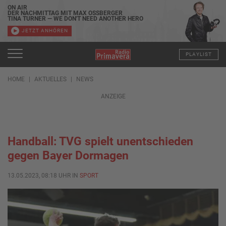
ON AIR
DER NACHMITTAG MIT MAX OSSBERGER
TINA TURNER — WE DON'T NEED ANOTHER HERO
JETZT ANHÖREN
PLAYLIST
HOME
AKTUELLES
NEWS
ANZEIGE
Handball: TVG spielt unentschieden
gegen Bayer Dormagen
13.05.2023, 08:18 UHR IN
SPORT