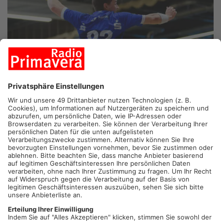
GROSSWALLSTADT/ ELSENFELD.
Handball-Zweitligist TV
Großwallstadt hat in letzter Sekunde am Freitagabend den
Ausgleich gegen Bayer Dormagen erzielen können. Die
Mannschaften trennten sich 28:28 Unentschieden. Nach dem
Heimspiel geht’s für den TVG in der kommenden Woche gegen
den VfL Lübeck-Schwartau. Die Wällschter bewegen sich
aktuell weiter im Tabellen-Mittelfeld auf Platz 12.
Artikel teilen