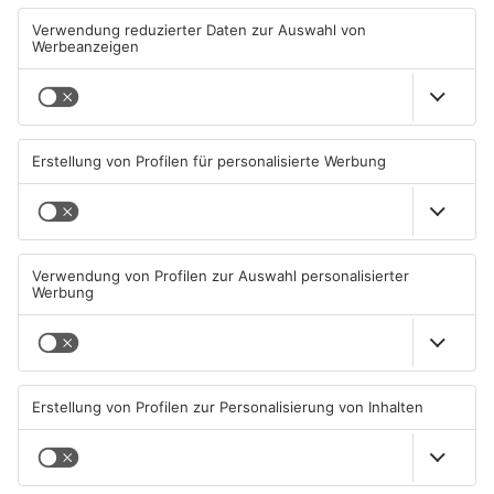
Aschaffenburg verliert
Großwallstadt gewinnt den
gegen TSV-Aubstadt
Untermain-Cup
05.08.2026, 04:30 UHR IN SPORT
03.08.2026, 07:38 UHR IN SPORT
TOPNEWS
TOPNEWS
Sport: Viktoria mit
Saisonstart für Viktoria
Traumstart – Alzenau und
Aschaffenburg und Bayern
Offenbach verlieren
Alzenau
02.08.2026, 08:29 UHR IN SPORT
01.08.2026, 08:40 UHR IN SPORT