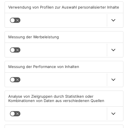
TOPNEWS
Untermain-Cup 2026:
Sportergebnisse vom
Handball-Elite trifft sich in
Samstag
Großwallstadt
01.08.2026, 08:37 UHR IN SPORT
26.07.2026, 09:47 UHR IN SPORT