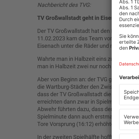
Nachbericht des TVG:
TV Großwallstadt geht in Eisenach unter
Der TV Großwallstadt hat den Rückrunden
11.02.2023 kam das Team von Trainer S
Eisenach unter die Räder und musste eine
Wahrte man in Halbzeit eins zumindest no
man in Halbzeit zwei nur noch 7 Tore zus
Aber von Beginn an: der TVG ging zunächs
die Wartburg-Städter den Zwischenstand a
dass der TV Großwallstadt die Überzahlsit
erreichten dann zwar in Spielminute 15 de
Abwehr führten dazu, dass der Gastgeber
Spielminute dann auch erstmals mit 3 Tor
Tore Vorsprung (16:12) erhöhte.
In der zweiten Spielhälfte hoffte man au