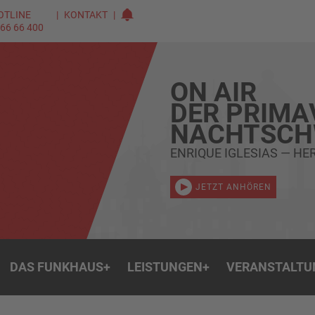
OTLINE
KONTAKT
 66 66 400
ON AIR
DER PRIMA
NACHTSC
ENRIQUE IGLESIAS — HE
JETZT ANHÖREN
DAS FUNKHAUS
+
LEISTUNGEN
+
VERANSTALTU