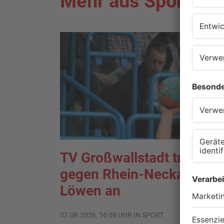
Mehr aus Sport
TV Großwallstadt tritt
gegen Rhein-Neckar
Löwen an
07.08.2026, 16:08 UHR IN SPORT