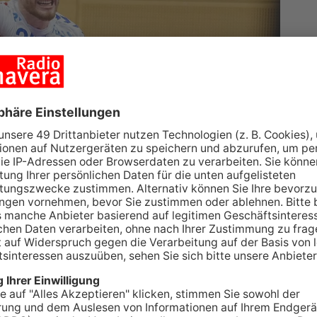
NWEBER) NICHT ZUR ENTFALTUNG KOMMEN
. Handball-Bundesliga unterlag der TV
19:31. Damit reiht sich der TVG auf Platz 11 der
s das dritte Pflichtspiel in acht Tagen.