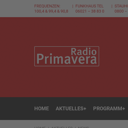
FREQUENZEN:
FUNKHAUS TEL
STAUH
100,4 & 99,4 & 90,8
06021 – 38 83 0
0800 –
HOME
AKTUELLES
+
PROGRAMM
+