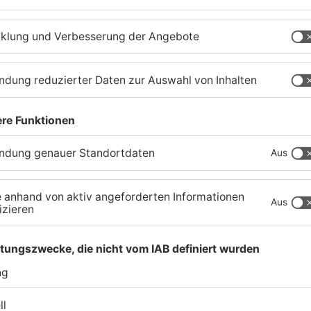
Fußball: Viktoria
S
Aschaffenburg verliert
G
gegen TSV-Aubstadt
U
05.08.2026, 04:30 UHR IN SPORT
03