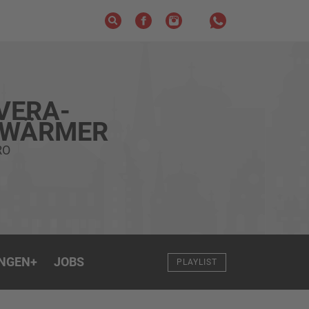
VERA-
HWÄRMER
RO
NGEN
+
JOBS
PLAYLIST