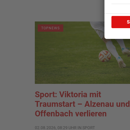
TOPNEWS
Sport: Viktoria mit
Traumstart – Alzenau und
Offenbach verlieren
02.08.2026, 08:29 UHR IN SPORT