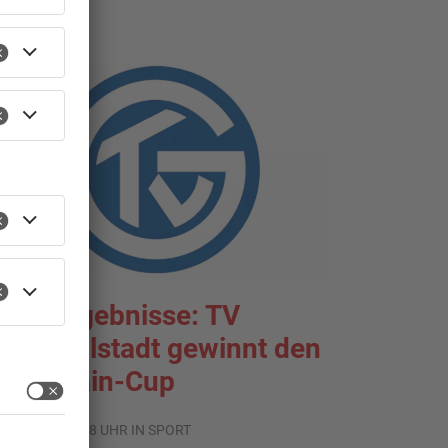
portergebnisse: TV
roßwallstadt gewinnt den
ntermain-Cup
.08.2026, 07:38 UHR IN SPORT