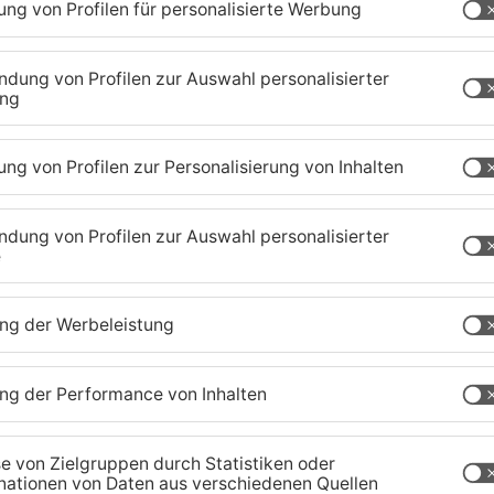
on der Rolle, produzierten viel zu viele technische
neibel schalten und walten, die Defensive fand
 man immer wieder an Torhüter Johannes Jespen.
 war es zu verdanken, dass das Endergebnis nicht
 (1), Babarskas, Eisenträger (1), Bandlow (6/3),
enweber (1), Corak (5), Stark (1), Munzinger,
ochman
chmuth (1), Hübke (1), Hangstein (4/1), Ulshöfer
Meyer, Donker, Schneibel (9), Snajder (3),
nn