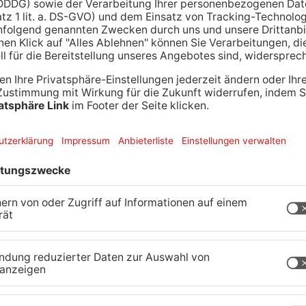
auftakt völlig verspielt. Am Samstag, den
lava Lochman beim Tabellenzweiten ThSV
 bittere 31:19-Niederlage verkraften.
ch die Chance auf ein gutes Ergebnis, so brachte
tande und verkaufte sich unter Wert.
t mit 0:1 und 1:2 in Führung, dann aber drehten
uf 3:2 und 6:4. Besonders ärgerlich dabei war,
uationen nicht für sich nutzen konnte. Die Gäste
n Ausgleich zum 6:6, aber die Defizite in der
 wieder die Führung übernahm und in der 24.
en vorne lag, welche man bis zur Pause auf vier
f ein Aufbäumen der Wällster, doch das Gegenteil