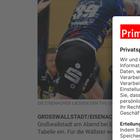
DIE EISENACHER LIESSEN DEN TVG (HIER: WULLE
GROSSWALLSTADT/EISENACH.
In der 2
Großwallstadt am Abend bei Eisenach mit 
Tabelle ein. Für die Wällster war es bereit