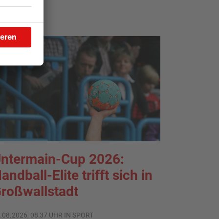
TOPNEWS
ntermain-Cup 2026:
andball-Elite trifft sich in
roßwallstadt
.08.2026, 08:37 UHR IN SPORT