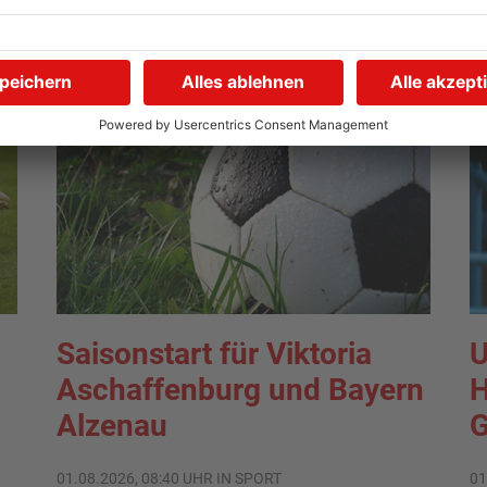
TOPNEWS
Saisonstart für Viktoria
U
Aschaffenburg und Bayern
H
Alzenau
G
01.08.2026, 08:40 UHR IN SPORT
01