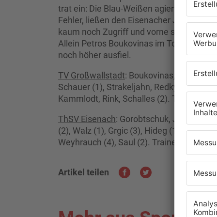
trat ein: Die Blau-Weißen agierten völlig v
Fehler, ließen den Eisenacher Jannis Sch
kaum noch Zugriff und vorne scheiterte
Allein Petros Boukovinas im Tor des TVG
noch höher ausfiel.
TV Großwallstadt
: Boukovinas, Ohm; Klenk
Schauer (1), Strakeljahn, Redkyn (1), Wull
Kammlodt, Rink, Schalles (2). Trainer: L
ThSV Eisenach
: Gorobtschuk, Jepsen; Rei
(2), Walz (1), Grgic (3), Hideg (1), Tokic, 
Weyhrauch (4), Saul (2). Trainer: Kaufma
Artikel teilen