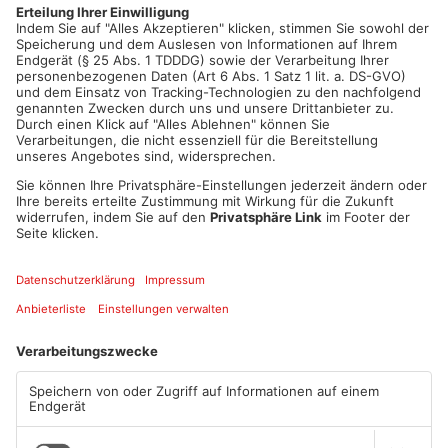
Die HSG Rodgau Nieder-Roden, das letzte Team aus der
Region, startet morgen in die Saison. Sie treffen zu Hause auf
den Longericher SC Köln. Fans können sich auf ein
aufregendes Handball-Wochenende freuen, bei dem die
Mannschaften aus dem Primaveraland um wichtige Punkte
kämpfen.
Artikel teilen
ANZEIGE
Mehr aus Sport