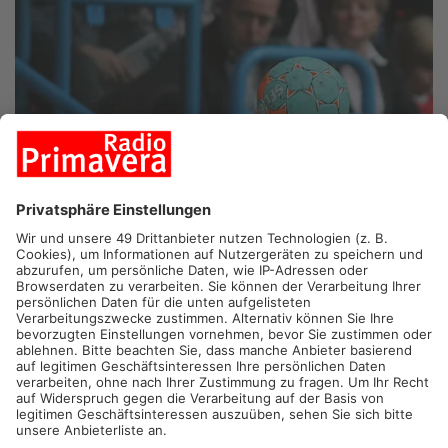
GELNHAUSEN.
Im Primaveraland beginnt heute wieder die
Handballsaison, und die Teams der dritten Liga stehen bereit
für spannende Begegnungen.
Der TV Gelnhausen macht den Auftakt und reist nach
Leutershausen. Parallel empfängt der TV Kirchzell mit der HSG
Krefeld den aktuellen Tabellenführer – eine anspruchsvolle
Aufgabe. Der Hanauer Anhang hofft auf Punkte, da ihr Team
beim Tabellenletzten TV Korschenbroich antritt.
Nieder-Roden spielt morgen