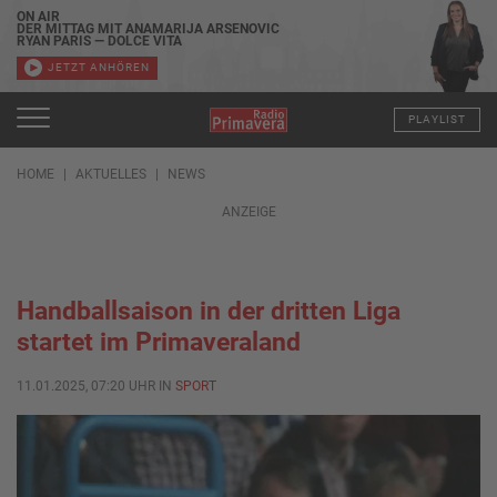
ON AIR
DER MITTAG MIT ANAMARIJA ARSENOVIC
RYAN PARIS — DOLCE VITA
JETZT ANHÖREN
PLAYLIST
HOME
AKTUELLES
NEWS
ANZEIGE
Handballsaison in der dritten Liga
startet im Primaveraland
11.01.2025, 07:20 UHR IN
SPORT