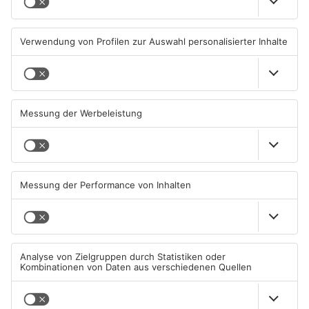
Sport: Viktoria mit
Saisonstart für Viktoria
Traumstart – Alzenau und
Aschaffenburg und Bayern
Offenbach verlieren
Alzenau
02.08.2026, 08:29 UHR IN SPORT
01.08.2026, 08:40 UHR IN SPORT
TOPNEWS
Untermain-Cup 2026:
Sportergebnisse vom
Handball-Elite trifft sich in
Samstag
Großwallstadt
01.08.2026, 08:37 UHR IN SPORT
26.07.2026, 09:47 UHR IN SPORT