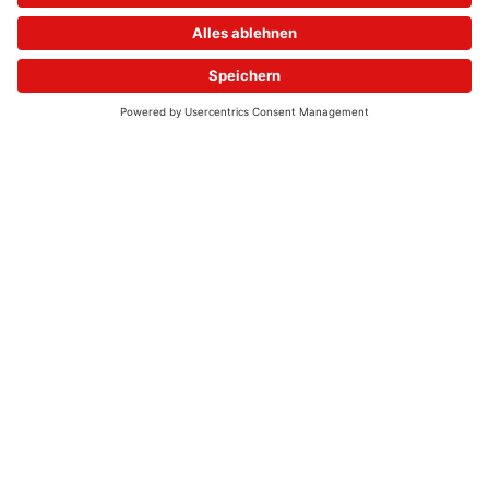
© 2026 - UKW-Frequenzen 100,4 & 99,4 & 90,8 | DAB+ | Alexa