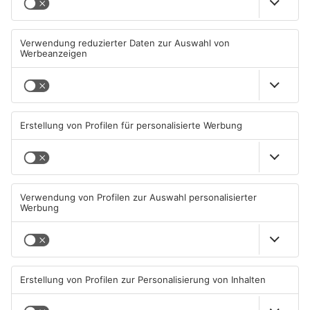
Fußball: Viktoria
Sportergebnisse: TV
Aschaffenburg verliert
Großwallstadt gewinnt den
gegen TSV-Aubstadt
Untermain-Cup
05.08.2026, 04:30 UHR IN SPORT
03.08.2026, 07:38 UHR IN SPORT
TOPNEWS
TOPNEWS