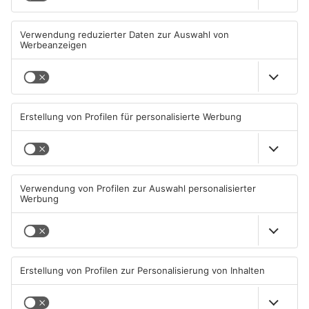
Müll wird in Kreisen
Schwimmbäder im
Aschaffenburg und
Primaveraland weisen teils
Miltenberg früher abgeholt
erhebliche Mängel auf
07.08.2026, 09:25 UHR IN
06.08.2026, 06:37 UHR IN
PRIMAVERALAND
PRIMAVERALAND
TOPNEWS
TOPNEWS
Waldbrandgefahr im
Brände in Seligenstadt,
Primaveraland bleibt
Waldaschaff und zwischen
weiterhin sehr hoch
Hanau und Kahl