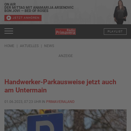
ON AIR
DER MITTAG MIT ANAMARIJA ARSENOVIC
BON JOVI — BED OF ROSES
JETZT ANHÖREN
PLAYLIST
HOME
AKTUELLES
NEWS
ANZEIGE
Handwerker-Parkausweise jetzt auch
am Untermain
01.06.2023, 07:23 UHR IN
PRIMAVERALAND