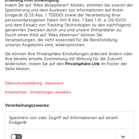
Artikel teilen
ANZEIGE
Mehr aus
Primaveraland
TOPNEWS