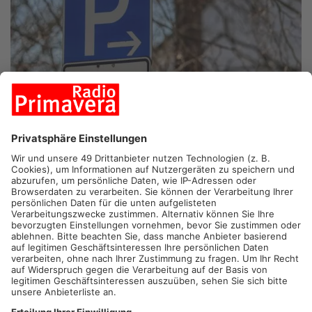
ASCHAFFENBURG/MILTENBERG.
Handwerksbetriebe mit Sitz
in den Kreisen Miltenberg und Aschaffenburg dürfen ab heute
den sogenannten Handwerkerparkausweis für das Rhein-Main-
Gebiet nutzen. Dabei handelt es sich um eine
Ausnahmegenehmigung fürs Parken, beispielsweise in
Frankfurt, Wiesbaden und Mainz. Wer diese Genehmigung hat
darf kostenlos auf gebührenpflichtigen Parkplätzen, auf
Einwohnerparkplätzen und in verkehrsberuhigten Bereichen zu
parken.