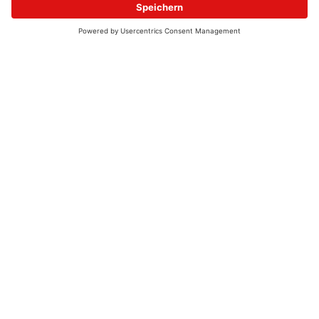
© 2026 - UKW-Frequenzen 100,4 & 99,4 & 90,8 | DAB+ | Alexa
Allgemeine Kontaktnummer
06021 – 38 83 0