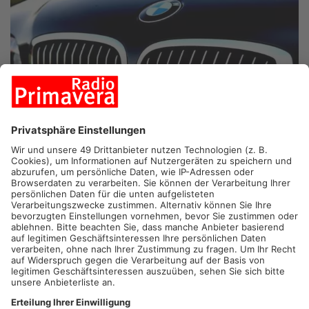
HASSELROTH.
Autodiebe stahlen in der Nacht zum
Donnerstag in der Rheinstraße (30er-Hausnummern) einen in
der Einfahrt abgestellten BMW X 6. Das hochwertige schwarze
Fahrzeug, an dem MKK-Kennzeichen angebracht waren,
verschwand zwischen 23 und 6 Uhr. Die Kripo bittet um
Hinweise zum Diebstahl und dem Verbleib des
Autos unter der Rufnummer 06181 100-123.
Quelle: Polizei
Artikel teilen