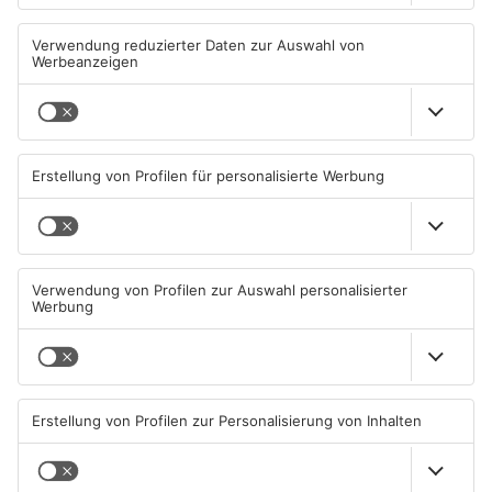
Wächtersbacher
Neue Sperrungen rund um
Schwimmbad bleibt heute
Biebergemünd
geschlossen
05.08.2026, 07:31 UHR IN MAIN-
02.08.2026, 08:33 UHR IN MAIN-
KINZIG-KREIS
KINZIG-KREIS
TOPNEWS
Gleisarbeiten sollen
Wo ist Selena Fröhlich aus
Feldbrand in Nidderau
Großkrotzenburg?
ausgelöst haben
31.07.2026, 06:25 UHR IN MAIN-
29.07.2026, 16:32 UHR IN MAIN-
KINZIG-KREIS
KINZIG-KREIS