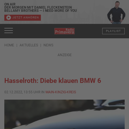
ON AIR
DER MORGEN MIT DANIEL FLECKENSTEIN
BELLAMY BROTHERS — I NEED MORE OF YOU
JETZT ANHÖREN
PLAYLIST
HOME
AKTUELLES
NEWS
ANZEIGE
Hasselroth: Diebe klauen BMW 6
02.12.2022, 13:55 UHR IN
MAIN-KINZIG-KREIS