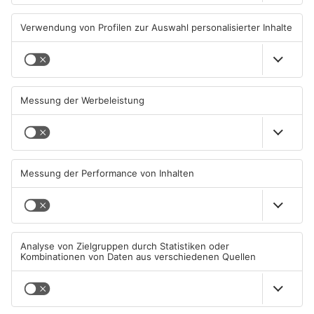
Grundschule in Freigericht
Freigericht: Einbrecher
verwüstet
plündern Spielhalle
29.07.2026, 06:39 UHR IN MAIN-
28.07.2026, 07:36 UHR IN MAIN-
KINZIG-KREIS
KINZIG-KREIS