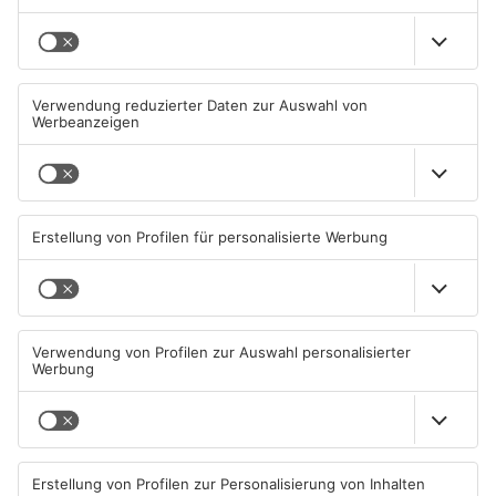
Mehr aus
Primaveraland
TOPNEWS
Diese Maislabyrinthe im
Ferienende: ADAC erwartet
Primaveraland haben schon
Stau-Wochenende im
geöffnet
Primaveraland
08.08.2026, 09:45 UHR IN
08.08.2026, 09:39 UHR IN
PRIMAVERALAND
PRIMAVERALAND