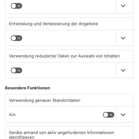
Schwimmbäder im
Waldbrandgefahr im
Primaveraland weisen teils
Primaveraland bleibt
erhebliche Mängel auf
weiterhin sehr hoch
06.08.2026, 06:37 UHR IN
06.08.2026, 06:34 UHR IN
PRIMAVERALAND
PRIMAVERALAND