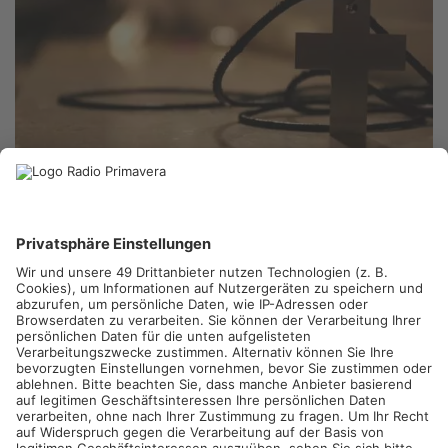
ALZENAU/GELNHAUSEN/LEIDERSBACH.
An Heiligabend sind
die Kirchen im Primaveraland traditionell gut besucht. Doch
immer mehr Menschen entscheiden sich, den Heiligabend auf
unkonventionelle Weise zu feiern. Neben den klassischen
Christmetten locken Open-Air-Gottesdienste und
außergewöhnliche Feiern im Freien.
Open-Air-Gottesdienste gewinnen an Beliebtheit
Der Gelnhäuser Open-Air-Gottesdienst, der letztes Jahr über
tausend Besucher anzog, ist ein Beispiel für den Trend,