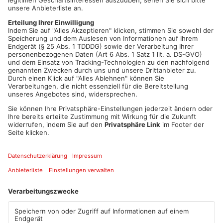
Heiligabend unter freiem Himmel zu erleben. Auch in Alzenau
wird am Pfadfinder-Gelände eine ökumenische Waldweihnacht
gefeiert, und in Mühlheim-Markwald gibt es die
Wiesenweihnacht an der Rodau.
Besondere Krippenspiele und Laien-Christmette
In Wächtersbach zieht die evangelische Gemeinde für das
Krippenspiel in einen Kuhstall, während in Leidersbach eine
Laien-Christmette ohne Kommunion in der Sankt-Jakobus-
Kirche stattfindet.
Artikel teilen
ANZEIGE