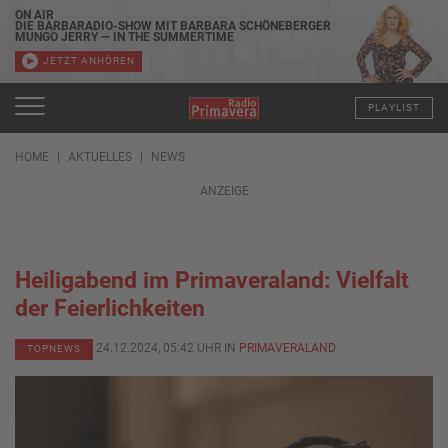
ON AIR
DIE BARBARADIO-SHOW MIT BARBARA SCHÖNEBERGER
MUNGO JERRY — IN THE SUMMERTIME
JETZT ANHÖREN
PLAYLIST
HOME
AKTUELLES
NEWS
ANZEIGE
Heiligabend im Primaveraland: Vielfalt
der Feierlichkeiten
24.12.2024, 05:42 UHR IN
PRIMAVERALAND
TOPNEWS