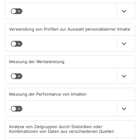
TOPNEWS
Beobachtungsflüge im
Müll wird in Kreisen
Primaveraland wegen
Aschaffenburg und
Waldbrandgefahr
Miltenberg früher abgeholt
08.08.2026, 09:33 UHR IN
07.08.2026, 09:25 UHR IN
PRIMAVERALAND
PRIMAVERALAND
TOPNEWS
TOPNEWS