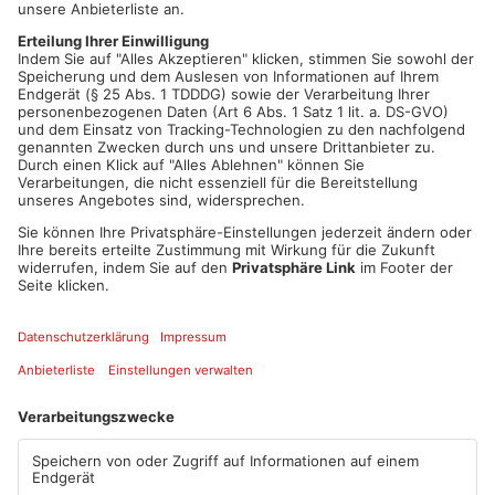
Mehr zum Thema
Jochen Seitz:
00:23
PLAY
MUTE
Artikel teilen
ANZEIGE