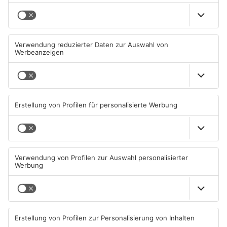
Mehr aus Sport
Sportergebnisse: TV
Fußball: Viktoria
Großwallstadt unterliegt
Aschaffenburg verliert
Rhein-Neckar Löwen
gegen TSV-Aubstadt
08.08.2026, 09:13 UHR IN SPORT
05.08.2026, 04:30 UHR IN SPORT