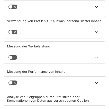
TOPNEWS
Sportergebnisse: TV
Sport: Viktoria mit
Großwallstadt gewinnt den
Traumstart – Alzenau und
Untermain-Cup
Offenbach verlieren
03.08.2026, 07:38 UHR IN SPORT
02.08.2026, 08:29 UHR IN SPORT
TOPNEWS
TOPNEWS