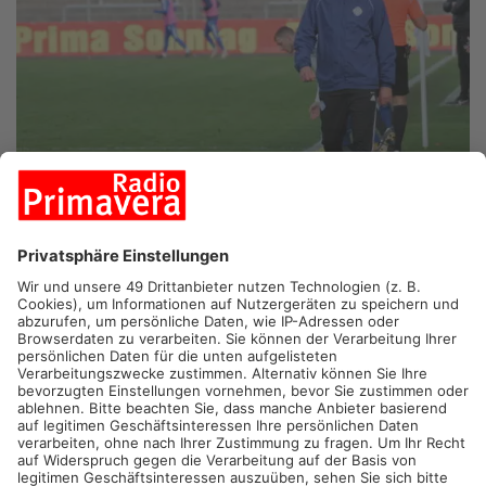
HEIMBUCHENTHAL.
Der Heimbuchenthaler Ex-Profi und
ehemaliger Viktoria-Trainer Jochen Seitz setzt sich künftig für
gemeinnützige Zwecke ein. Seitz ist Botschafter von Global
United FC, ein Verein aus Deutschland, der sich für Klima- und
Umweltschutz einsetzt. Im Kampf gegen die negativen Folgen
der globalen Erwärmung leistet der Verein Soforthilfe für von
Klimakatastrophen betroffene Menschen. Außerdem
unterstützten sie präventive Projekte in Schwellen- und
Entwicklungsländern sowie in Industrienationen.