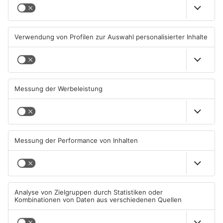
Sommerliche Temperaturen
Straße bei Windischbuchen
und jede Menge Live-Musik
wieder frei
01.08.2026, 21:20 UHR IN KREIS
31.07.2026, 11:48 UHR IN KREIS
MILTENBERG
MILTENBERG
Autofahrerin mit drei
Erlenbach: Dr. Dagmar
Promille in Eichenbühl
Sohlbach wird Leiterin der
gestoppt
Allgemein- und
Viszeralchirurgie