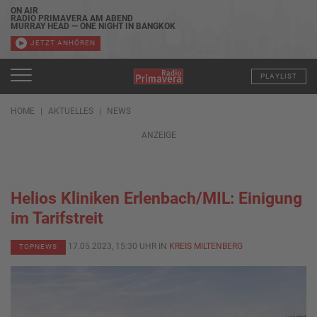
ON AIR
RADIO PRIMAVERA AM ABEND
MURRAY HEAD — ONE NIGHT IN BANGKOK
JETZT ANHÖREN
PLAYLIST
HOME
AKTUELLES
NEWS
ANZEIGE
Helios Kliniken Erlenbach/MIL: Einigung
im Tarifstreit
17.05.2023, 15:30 UHR IN
KREIS MILTENBERG
TOPNEWS