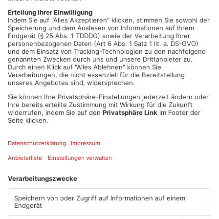
von einmalig 1.000 Euro sowie höheren Entgelten.
Gewerkschaftssekretär Kimmel geht trotz Begrenzung der
Laufzeit auf zwei Jahre von der Zustimmung der Mitglieder
aus: Einen für nächste Woche angekündigten Warnstreik sagte
Verdi ab.
Artikel teilen
ANZEIGE
Mehr aus Kreis
Miltenberg