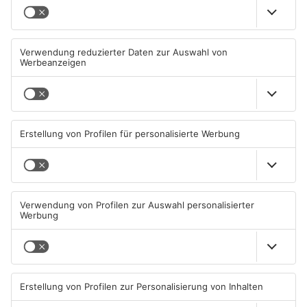
Miltenberg: Alkoholisierter
Zustand des Faulbacher
Rentner überschlägt sich bei
Gemeindewaldes soll erfasst
Autounfall
werden
04.08.2026, 13:30 UHR IN KREIS
04.08.2026, 06:33 UHR IN KREIS
MILTENBERG
MILTENBERG