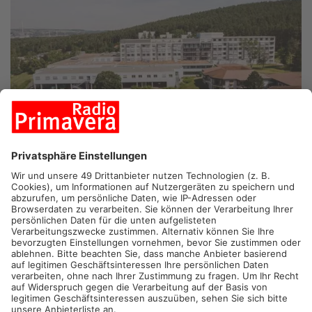
ERLENBACH/MILTENBERG.
Die fünfte Verhandlungsrunde bei
den Helios-Kliniken Erlenbach und Miltenberg hat den
Durchbruch gebracht: Arbeitgeber und Gewerkschaft ver.di
unterzeichneten am Nachmittag gemeinsam ein
Eckpunktepapier.
Die Einigung sieht eine Einmalzahlung von 2.400 Euro vor
sowie eine zweistufige Entgelterhöhung - jeweils zum Juli in
diesem und nächstem Jahr. Für die unterste Entgeltgruppe
bedeute das 17 Prozent mehr Geld - für Pflegekräfte steigen
die Löhne um 10 Prozent, so Verdi. Auch die Azubis profitieren