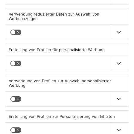
Sommerferien vorbei:
Diese Maislabyrinthe im
Schulstart in Hessen heute
Primaveraland haben schon
geöffnet
10.08.2026, 06:39 UHR IN
08.08.2026, 09:45 UHR IN
PRIMAVERALAND
PRIMAVERALAND
TOPNEWS
TOPNEWS
Ferienende: ADAC erwartet
Beobachtungsflüge im
Stau-Wochenende im
Primaveraland wegen
Primaveraland
Waldbrandgefahr
08.08.2026, 09:39 UHR IN
08.08.2026, 09:33 UHR IN