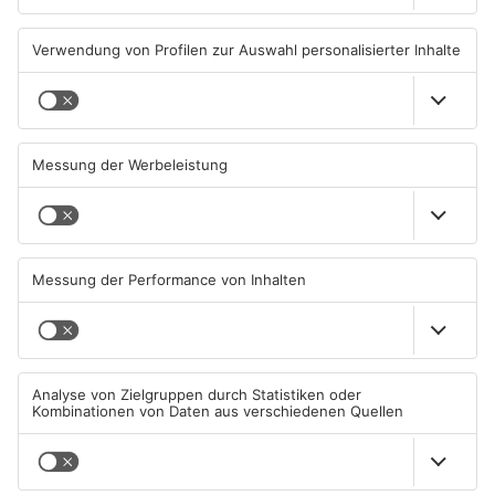
PRIMAVERALAND
PRIMAVERALAND
TOPNEWS
Müll wird in Kreisen
Schwimmbäder im
Aschaffenburg und
Primaveraland weisen teils
Miltenberg früher abgeholt
erhebliche Mängel auf
07.08.2026, 09:25 UHR IN
06.08.2026, 06:37 UHR IN
PRIMAVERALAND
PRIMAVERALAND