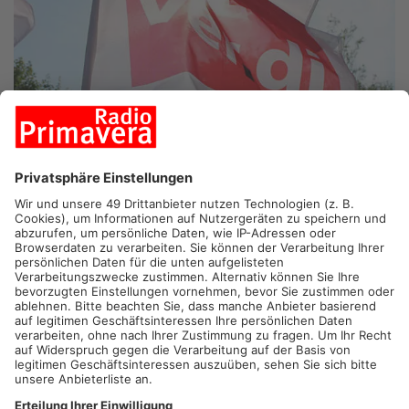
HESSEN.
Für Erzieher und Sozialarbeiter im Main-Kinzig-Kreis
und im Kreis Offenbach ist heute ein ganztägiger Warnstreik
geplant. Die zwei vorherigen Tarifverhandlungen haben laut der
Gewerkschaft ver.di keine Annäherung gegeben. Beschäftigte
im Sozial- und Erzieherdienst aus dem Kreis Offenbach sind
daher dazu aufgerufen, vor dem Rathausplatz in Dietzenbach
zu demonstrieren – Beschäftigte aus dem Main-Kinzig-Kreis
treffen sich am Morgen vor der Kreisverwaltung in Gelnhausen.
Artikel teilen