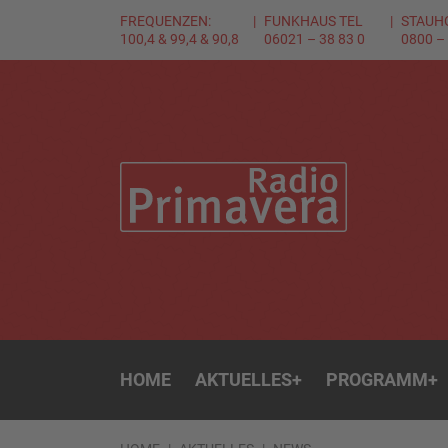
FREQUENZEN:
FUNKHAUS TEL
STAUH
100,4 & 99,4 & 90,8
06021 – 38 83 0
0800 –
HOME
AKTUELLES
+
PROGRAMM
+