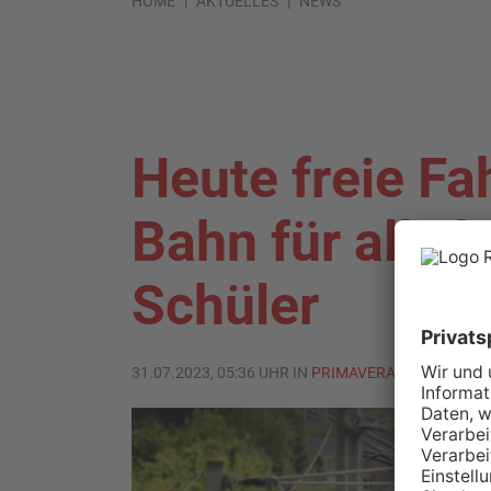
HOME
AKTUELLES
NEWS
Heute freie Fa
Bahn für alle 
Schüler
31.07.2023, 05:36 UHR IN
PRIMAVERALAND