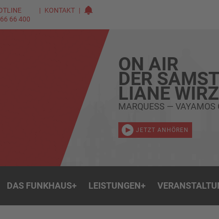
OTLINE
KONTAKT
 66 66 400
ON AIR
DER SAMST
LIANE WIR
MARQUESS — VAYAMOS
JETZT ANHÖREN
DAS FUNKHAUS
+
LEISTUNGEN
+
VERANSTALTU