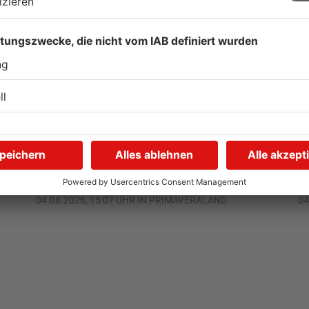
Gewässer im
K
n
Primaveraland leiden unter
m
Trockenheit
d
04.08.2026, 15:07 UHR IN PRIMAVERALAND
04