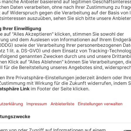
RG.
Einen Tag lang kostenlos mit Bus und Bahn
schen Teil des Primaveralandes ist das heute