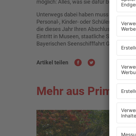
möglich: Alles, was sie dafür brauchen, i
Unterwegs dabei haben muss man dann nu
Personal-, Kinder- oder Schülerausweis. Vo
die dieses Jahr Ihren Abschluss gemacht
Eintritt in Museen, staatliche Schlösser 
Bayerischen Seenschifffahrt GmbH.
Artikel teilen
Mehr aus Primaver