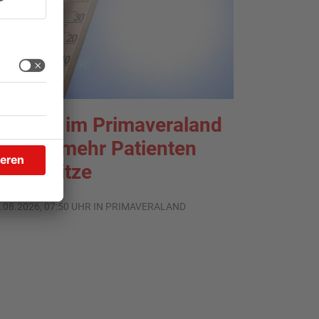
liniken im Primaveraland
elden mehr Patienten
urch Hitze
.08.2026, 07:50 UHR IN PRIMAVERALAND