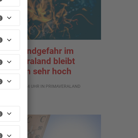
aldbrandgefahr im
rimaveraland bleibt
eiterhin sehr hoch
.08.2026, 06:34 UHR IN PRIMAVERALAND
TOPNEWS