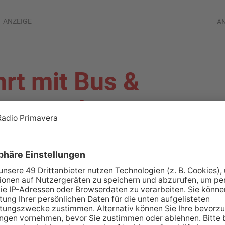
ANZEIGE
A
hrt mit Bus &
bayerischen 1er-