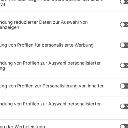
st mindestens eine eins im Zeugnis.
r eine Zeugniskopie und einen gültigen
rteile gibt es auch für alle bayerischen Schüler,
 haben: Bis Ende September haben sie freien
und Burgen und bei Mitfahrten auf den Schiffen der
aland
TOPNEWS