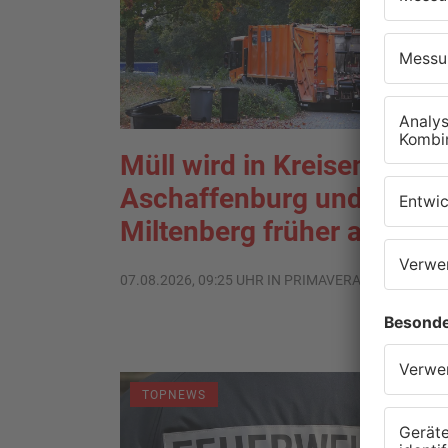
Müll wird in Kreisen
Aschaffenburg und
Miltenberg früher abgehol
07.08.2026, 09:25 UHR IN PRIMAVERALAND
TOPNEWS