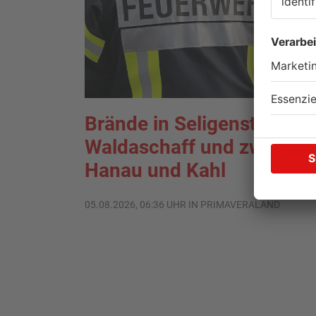
Brände in Seligenstadt,
Waldaschaff und zwische
Hanau und Kahl
05.08.2026, 06:36 UHR IN PRIMAVERALAND