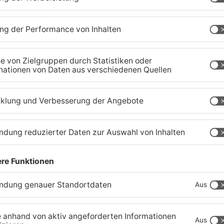
Schwimmbäder im
W
Primaveraland weisen teils
P
t
erhebliche Mängel auf
w
06.08.2026, 06:37 UHR IN PRIMAVERALAND
06