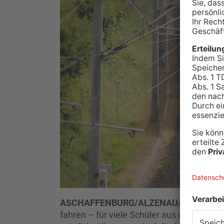
ASCHAFFENBURG/ALZENAU/MILTENBE
fahren – für viele Schüler aus dem bayri