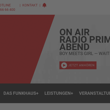
OTLINE
KONTAKT
 66 66 400
ON AIR
RADIO PRI
ABEND
BOY MEETS GIRL — WAIT
JETZT ANHÖREN
DAS FUNKHAUS
+
LEISTUNGEN
+
VERANSTALTU