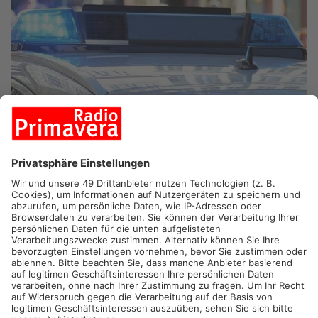
HANAU.
Bei einem Unfall im Bereich der Kreuzung der Straßen
Nußallee/Eugen-Kaiser-Straße wurden am Mittwochabend drei
Autos massiv beschädigt und mussten abgeschleppt werden -
in Richtung Eugen-Kaiser-Straße musste für etwa eine Stunde
voll gesperrt werden.
Ein 54 Jahre alter Mann aus Hanau stoppte mit seinem VW
Sharan an einer roten Ampel. Als die dann für die
Rechtsabbieger auf Grün umsprang, ging der VW-Fahrer
offenbar davon aus, dass das Grünzeichen auch für ihn gelte
und fuhr auf die Kreuzung. Dort kollidierte er mit dem Mini