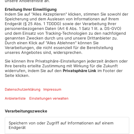
einer 43 Jahre alten Hanauerin. Durch den Aufprall wurde der
Mini auf den rechten Fahrstreifen abgedrängt und prallte dort
noch mit einem BMW zusammen.
Die Unfallbeteiligten blieben wohl unverletzt. Der Sachschaden
liegt bei rund 15.000 Euro. Hinweise zum Unfall nimmt die
Wache der Polizeistation in Hanau unter der Rufnummer
0618110012-0 entgegen.
Artikel teilen
ANZEIGE
Mehr aus Main-