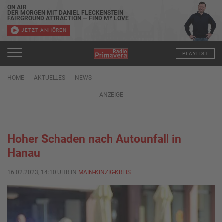
ON AIR
DER MORGEN MIT DANIEL FLECKENSTEIN
FAIRGROUND ATTRACTION — FIND MY LOVE
JETZT ANHÖREN
PLAYLIST
HOME
AKTUELLES
NEWS
ANZEIGE
Hoher Schaden nach Autounfall in
Hanau
16.02.2023, 14:10 UHR IN
MAIN-KINZIG-KREIS