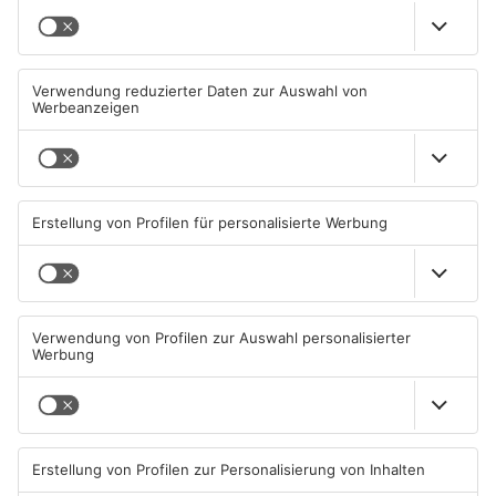
Kinzig-Kreis
TOPNEWS
Wächtersbacher
Neue Sperrungen rund um
Schwimmbad bleibt heute
Biebergemünd
geschlossen
05.08.2026, 07:31 UHR IN MAIN-
02.08.2026, 08:33 UHR IN MAIN-
KINZIG-KREIS
KINZIG-KREIS
TOPNEWS