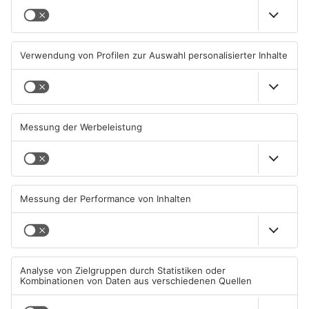
Gleisarbeiten sollen
Wo ist Selena Fröhlich aus
Feldbrand in Nidderau
Großkrotzenburg?
ausgelöst haben
31.07.2026, 06:25 UHR IN MAIN-
29.07.2026, 16:32 UHR IN MAIN-
KINZIG-KREIS
KINZIG-KREIS
Grundschule in Freigericht
Freigericht: Einbrecher