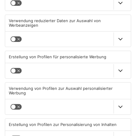
Mann schießt in Neuberg mit
Schwerer Unfall zwischen
Schreckschusswaffe auf
Langenselbolder Dreieck und
Busfahrer
Hanauer Kreuz
07.08.2026, 07:12 UHR IN MAIN-
07.08.2026, 07:07 UHR IN MAIN-
KINZIG-KREIS
KINZIG-KREIS