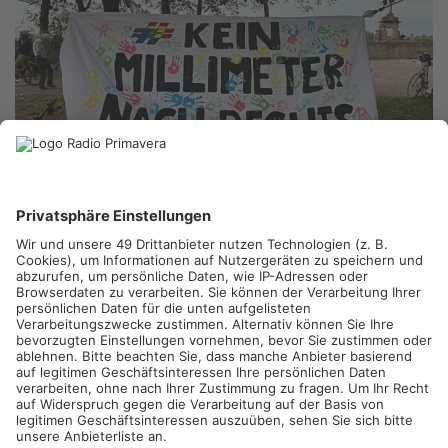
HANAU.
In Hanau haben am Abend rund 150 Menschen gegen
den politischen Dammbruch demonstriert. Der Deutsche
Gewerkschaftsbund hatte dazu aufgerufen. Auch, wenn der
Unions-Entwurf zum Zustrombegrenzungsgesetz abgelehnt
wurde.
Wochenendproteste in Groß-Umstadt, Gelnhausen und
Obernburg
Die Demonstrationen gehen auch am Wochenende weiter.
Heute versammeln sich Menschen ab 17 Uhr auf dem Groß-