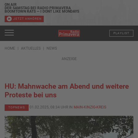
ON AIR
DER SAMSTAG BEI RADIO PRIMAVERA
BOOMTOWN RATS — I DONT LIKE MONDAYS
JETZT ANHÖREN
PLAYLIST
HOME
AKTUELLES
NEWS
ANZEIGE
HU: Mahnwache am Abend und weitere
Proteste bei uns
01.02.2025, 08:34 UHR IN
MAIN-KINZIG-KREIS
TOPNEWS