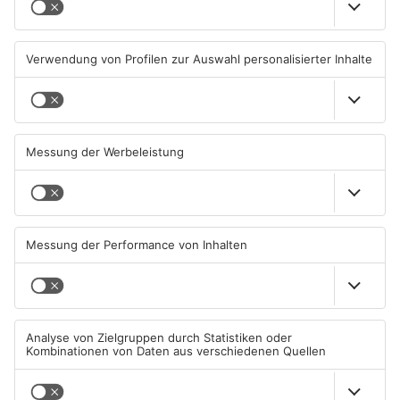
Ausstellung in Bruchköbel
Wohnhausbrand in Maintal:
zum Thema "Wasser im
Zwei Menschen verletzt
Klimawandel"
07.08.2026, 05:00 UHR IN MAIN-
06.08.2026, 15:42 UHR IN MAIN-
KINZIG-KREIS
KINZIG-KREIS
Gute Nachrichten für Pendler
Wächtersbacher
im Main-Kinzig-Kreis und in
Schwimmbad bleibt heute
Hanau
geschlossen
06.08.2026, 11:33 UHR IN MAIN-
05.08.2026, 07:31 UHR IN MAIN-
KINZIG-KREIS
KINZIG-KREIS