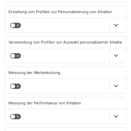
Busfahrer
Hanauer Kreuz
07.08.2026, 07:12 UHR IN MAIN-
07.08.2026, 07:07 UHR IN MAIN-
KINZIG-KREIS
KINZIG-KREIS
Ausstellung in Bruchköbel
Wohnhausbrand in Maintal:
zum Thema "Wasser im
Zwei Menschen verletzt
Klimawandel"
07.08.2026, 05:00 UHR IN MAIN-
06.08.2026, 15:42 UHR IN MAIN-
KINZIG-KREIS
KINZIG-KREIS