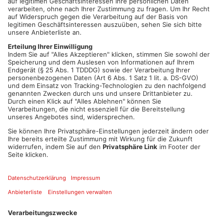
1
/
25
Oberbürgermeisterin a. D. Margret Härtel sagte uns
00:21
PLAY
MUTE
Artikel teilen