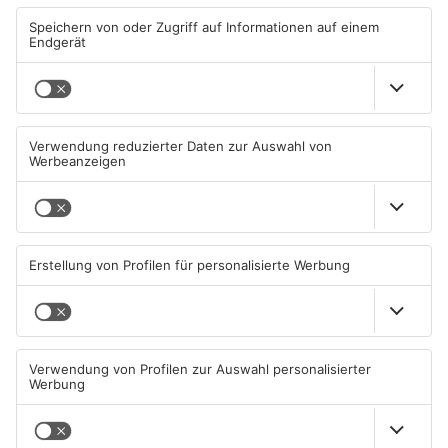
ANZEIGE
Mehr aus Main-
Kinzig-Kreis
TOPNEWS
Mann schießt in Neuberg mit
Schwerer Unfall zwischen
Schreckschusswaffe auf
Langenselbolder Dreieck und