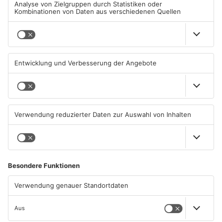
Gute Nachrichten für Pendler
Wächtersbacher
im Main-Kinzig-Kreis und in
Schwimmbad bleibt heute
Hanau
geschlossen
06.08.2026, 11:33 UHR IN MAIN-
05.08.2026, 07:31 UHR IN MAIN-
KINZIG-KREIS
KINZIG-KREIS