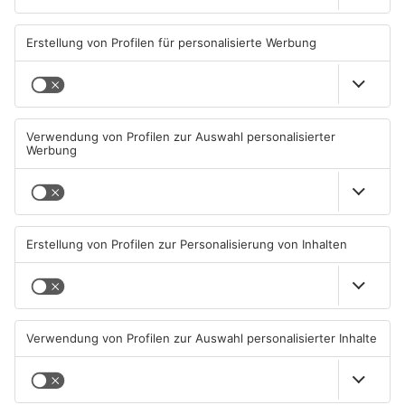
TOPNEWS
Müll wird in Kreisen
Schwimmbäder im
Aschaffenburg und
Primaveraland weisen teils
Miltenberg früher abgeholt
erhebliche Mängel auf
07.08.2026, 09:25 UHR IN
06.08.2026, 06:37 UHR IN
PRIMAVERALAND
PRIMAVERALAND
TOPNEWS
TOPNEWS