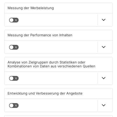
Waldbrandgefahr im
Brände in Seligenstadt,
Primaveraland bleibt
Waldaschaff und zwischen
weiterhin sehr hoch
Hanau und Kahl
06.08.2026, 06:34 UHR IN
05.08.2026, 06:36 UHR IN
PRIMAVERALAND
PRIMAVERALAND
TOPNEWS
Gewässer im Primaveraland
Kliniken im Primaveraland
leiden unter Trockenheit
melden mehr Patienten