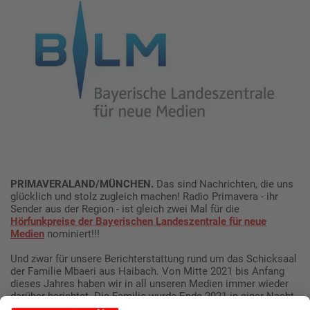
PRIMAVERALAND/MÜNCHEN.
Das sind Nachrichten, die uns
glücklich und stolz zugleich machen! Radio Primavera - ihr
Sender aus der Region - ist gleich zwei Mal für die
Hörfunkpreise der Bayerischen Landeszentrale für neue
Medien
nominiert!!!
Und zwar für unsere Berichterstattung rund um das Schicksaal
der Familie Mbaeri aus Haibach. Von Mitte 2021 bis Anfang
dieses Jahres haben wir in all unseren Medien immer wieder
darüber berichtet. Die Familie wurde Ende 2021 in einer Nacht-
und Nebelaktion in die Ukraine abgeschoben – kurz darauf