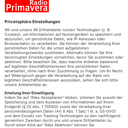
bracht dort der Krieg aus. Glücklicherweise hat es die
fünfköpfige Familie geschafft wieder unbeschadet zurück nach
Deutschland zu fliehen. Wir waren immer ganz nah dran und
haben versucht der Familie Mbaeri, wo es nur ging, zu helfen.
Wie die Bayerische Landeszentrale für neue Medien heute
bekannt gegeben hat, sind wir für unsere Berichterstattung in
der Kategorie "Aktuelle Berichterstattung und Information" und
zusätzlich auch für den
Publikumspreis
nominiert.
UND DA
KOMMEN SIE INS SPIEL!!!
Sie können online für uns abstimmen. Dazu einfach auf
folgenden Link klicken:
https://www.blm.de/radiotv/blm...
Wie funktioniert’s?
Auf den Link klicken
Ganz unten
„Radio Primavera, Aschaffenburg:
„Abschiebe-Drama um Familie Mbaeri aus Haibach“
auwählen
Auf
ABSTIMMEN
klicken
Anschließend E-Mail-Adresse angeben (pro E-Mail-
Adresse kann 1x Mal abgestimmt werden)
Sie erhaltet eine Mail und klicken auf den Link, der sich