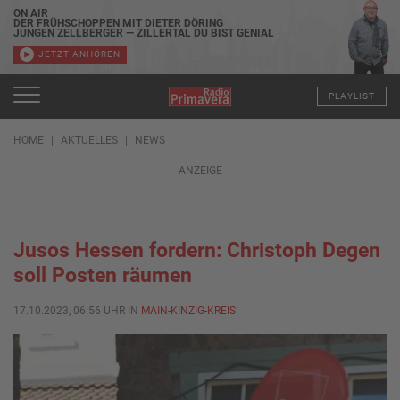
ON AIR
DER FRÜHSCHOPPEN MIT DIETER DÖRING
JUNGEN ZELLBERGER — ZILLERTAL DU BIST GENIAL
JETZT ANHÖREN
PLAYLIST
HOME
AKTUELLES
NEWS
ANZEIGE
Jusos Hessen fordern: Christoph Degen
soll Posten räumen
17.10.2023, 06:56 UHR IN
MAIN-KINZIG-KREIS