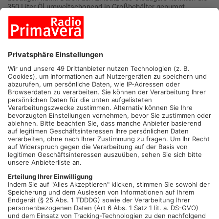
350 Liter Öl umweltschonend in Großbehälter gepumpt
werden. Rund 30 Einsatzkräfte konnten anschließend den
Einsatz beenden.
Quelle: Kreisbrandinspektion Aschaffenburg
Mehr zum Thema