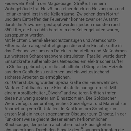
Feuerwehr Kahl in der Magdeburger Straße. In einem
Wohngebäude trat Heizöl aus einer defekten Heizung aus und
lief unkontrolliert in die Kellerräume. Zwischen dem Notruf
und dem Eintreffen der Feuerwehr konnte zwar der Austritt
durch die Anwohner gestoppt werden, jedoch mussten rund
350 Liter, die bis dahin bereits in den Keller gelaufen waren,
ausgepumpt werden.
Mit leichten Chemikalienschutzanzügen und Atemschutz-
Filtermasken ausgestattet gingen die ersten Einsatzkräfte in
das Gebäude vor, um den Defekt zu beurteilen und Maßnahmen
zur weiteren Schadensabwehr einzuleiten. Parallel wurde durch
Einsatzkräfte außerhalb des Gebäudes ein elektrischer Lüfter
in Stellung gebracht, um die schädlichen Dämpfe des Heizöls
aus dem Gebäude zu entfernen und ein weitestgehend
sicheres Arbeiten zu ermöglichen.
Zur Unterstützung wurden Spezialkräfte der Feuerwehr des
Marktes Goldbach an die Einsatzstelle nachgefordert. Mit
einem Abrollbehälter „Ölwehr“ und weiteren Kräften trafen
diese nur wenig später am Einsatzort ein. Die Goldbacher
Wehr verfügt über umfangreiches Spezialgerät und Material zur
Abarbeitung von Öl-Unfällen. In Kahl kam am Sonntag zum
ersten Mal ein neuer sogenannter Ölsauger zum Einsatz. In der
Funktionsweise gleicht dieser einem herkömmlichen
Staubsauger, der jedoch auch chemische Flüssigkeiten
absaugen kann. Durch den Einsatz des Ölsaugers konnten die