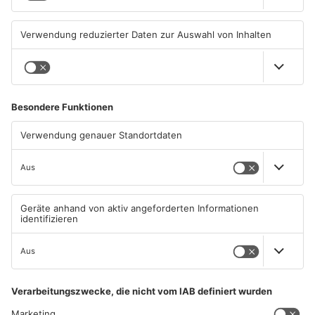
Großbaustelle auf A3
Wenigumstadt feiert das
zwischen Hösbach und
Stöffche
Stockstadt
03.08.2026, 15:57 UHR IN KREIS
01.08.2026, 21:17 UHR IN KREIS
ASCHAFFENBURG
ASCHAFFENBURG