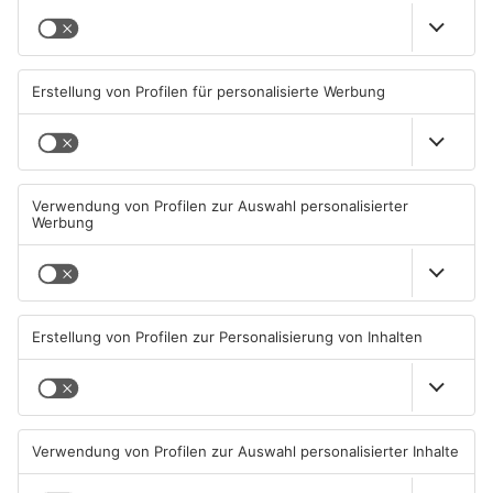
Aschaffenburg
Kahlgrund-Gemeinden
Kein Abschlussfeuerwerk
wollen künftig enger
beim Alzenauer Stadtfest
zusammenarbeiten
wegen Trockenheit
07.08.2026, 16:15 UHR IN KREIS
07.08.2026, 08:15 UHR IN KREIS
ASCHAFFENBURG
ASCHAFFENBURG
TOPNEWS