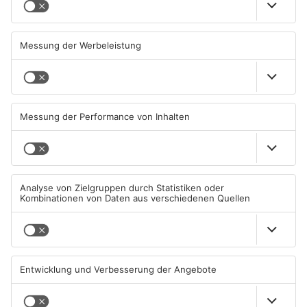
Neue Baugrundstücke für
Tante Enso übernimmt
junge Familien in
einzigen Supermarkt in
Heimbuchenthal?
Pflaumheim
06.08.2026, 11:39 UHR IN KREIS
06.08.2026, 05:30 UHR IN KREIS
ASCHAFFENBURG
ASCHAFFENBURG
TOPNEWS