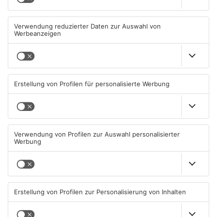
Mann schießt in Neuberg mit
Schwerer Unfall zwischen
Schreckschusswaffe auf
Langenselbolder Dreieck und
Busfahrer
Hanauer Kreuz
07.08.2026, 07:12 UHR IN MAIN-
07.08.2026, 07:07 UHR IN MAIN-
KINZIG-KREIS
KINZIG-KREIS
Ausstellung in Bruchköbel
Wohnhausbrand in Maintal:
zum Thema "Wasser im
Zwei Menschen verletzt
Klimawandel"