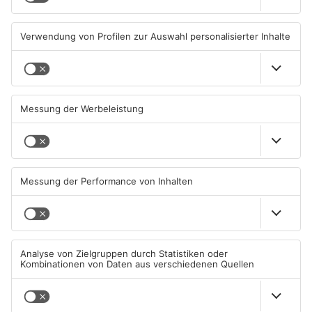
07.08.2026, 05:00 UHR IN MAIN-
06.08.2026, 15:42 UHR IN MAIN-
KINZIG-KREIS
KINZIG-KREIS
Gute Nachrichten für Pendler
Wächtersbacher
im Main-Kinzig-Kreis und in
Schwimmbad bleibt heute
Hanau
geschlossen
06.08.2026, 11:33 UHR IN MAIN-
05.08.2026, 07:31 UHR IN MAIN-
KINZIG-KREIS
KINZIG-KREIS