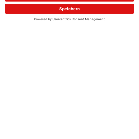
© 2026 - UKW-Frequenzen 100,4 & 99,4 & 90,8 | DAB+ | Alexa
Allgemeine Kontaktnummer
06021 – 38 83 0