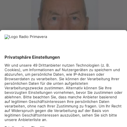
SCHLÜCHTERN/OFFENBACH/ASCHAFFENBURG.
Seit einem
Jahr wird ein 84-Jähriger aus Schlüchtern vermisst – jetzt
startet die Kriminalpolizei einen erneuten Suchaufruf. Karl-
Theodor Hahn wurde zuletzt heute vor einem Jahr bei einem
Spaziergang gesehen, seitdem fehlt von ihm jede Spur. Da der
84-Jährige an Demenz leidet, hält es die Kripo für möglich,
dass er auch im Raum Offenbach und Aschaffenburg
unterwegs ist. Aber auch ein Unglücksfall ist wahrscheinlich,
teilt die Polizei mit. Karl-Theodor Hahn ist 1,64 Meter groß und
war zum Zeitpunkt seines Verschwindens dunkel bekleidet.