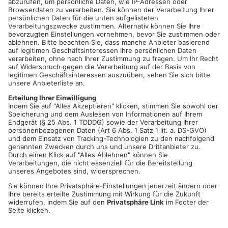
Gegen 12:30 Uhr war es dann geschafft und es konnte allen
gratuliert werden. Lehrgangsleiter Florian Faller, durfte all
seinen Teilnehmern, die freudige Nachricht mitteilen. Es
gratulierten im Anschluss Kommandant Andreas Emge,
Bürgermeister Peter Kreß wie auch KBM Thilo Happ sowie die
weiteren anwesenden Prüfer und Kameraden. Neben den
Teilnahmebestätigungen, erhielten alle noch ihr
„Ausbildungsnachweisheft“ in dem sie den weiteren Verlauf
der MTA, bis hin zur Abschlussprüfung in zwei Jahren,
dokumentieren können. Was aber nicht fehlen durfte, war die
Übergabe eines Meldeempfänger für jeden Teilnehmer. Der
erfolgreiche Abschluss des MTA Basislehrgang, berechtig
nämlich auch, zur Teilnahme am Einsatzdienst. Dies bedeutet,
dass nun die FGK, über sechs weitere Kameraden verfügt,
welche zum Wohl der Karlsteiner Bevölkerung mit zum Einsatz
kommen dürfen und dies freute besonders Bürgermeister
Peter Kreß, was er auch noch mal ausdrücklich betonte und
sich hierfür bei jedem einzelnen bedankte.
Quelle: Feuerwehr Karlstein