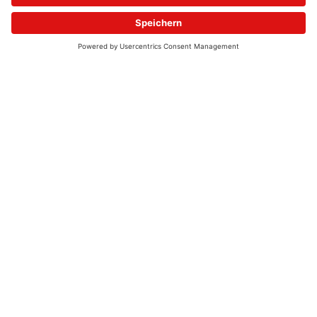
© 2026 - UKW-Frequenzen 100,4 & 99,4 & 90,8 | DAB+ | Alexa
Allgemeine Kontaktnummer
06021 – 38 83 0