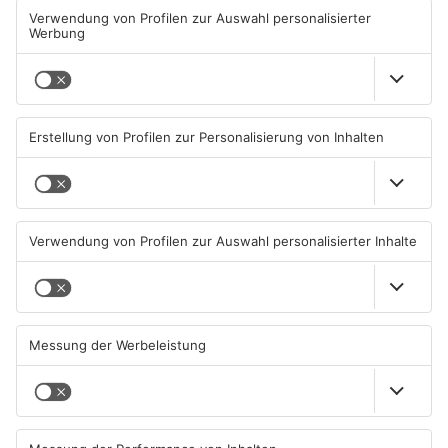
Diese Maislabyrinthe im
Ferienende: ADAC erwartet
Primaveraland haben schon
Stau-Wochenende im
geöffnet
Primaveraland
08.08.2026, 09:45 UHR IN
08.08.2026, 09:39 UHR IN
PRIMAVERALAND
PRIMAVERALAND
TOPNEWS
Beobachtungsflüge im
Müll wird in Kreisen
Primaveraland wegen
Aschaffenburg und
Waldbrandgefahr
Miltenberg früher abgeholt