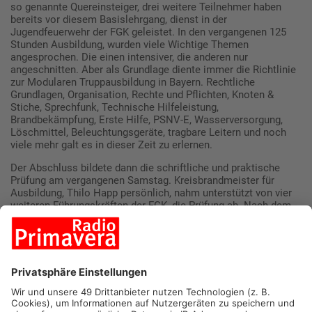
so genannte Quereinsteiger, drei weitere Teilnehmer haben
bereits vor diesem Basislehrgang, dienst in der
Jugendfeuerwehr der FGK geleistet. In den vergangenen 125
Stunden Ausbildung, wurden viele Wichtige Themen
angesprochen. Die einen intensiver, die anderen nur
angeschnitten. Aber als Grundlage diente immer die Richtlinie
zur Modularen Truppausbildung in Bayern. Rechtliche
Grundlagen, Organisation, Rechte und Pflichten, Knoten &
Stiche, Sprechfunk, Technische Hilfeleistung,
Brandbekämpfung, Erste Hilfe, PSNV-E, Wasserversorgung,
Löschmittel, Beleuchtungsgeräte, tragbare Leitern und noch
viele mehr galt es in dieser Zeit zu erlernen.
Der Abschluss bildete dann die schriftliche und praktische
Prüfung am vergangenen Samstag. Kreisbrandmeister für
Ausbildung, Thilo Happ persönlich, nahm unterstützt von vier
weiteren Führungskräften der FGK, die Prüfung ab. Nach dem
der schriftliche Teil von allen bestanden war, ging es in die
Praxis. Von 12 möglichen Prüfungsszenarien, wurden vier
ausgewählt: Knoten & Stiche, Sprechfunk,
Löschwasserentnahme und Erste Hilfe standen für alle
Prüflinge einzeln und nacheinander auf der Agenda. Aber auch
hier zeigte sich das hohe Ausbildungsniveau der Kameraden,
ohne große Schwierigkeiten erledigten alle ihre Aufgaben,
zielsicher und ohne große Fehler.