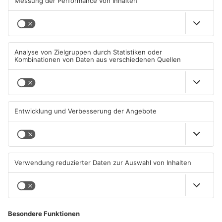
08.08.2026, 09:33 UHR IN
07.08.2026, 09:25 UHR IN
PRIMAVERALAND
PRIMAVERALAND
TOPNEWS
TOPNEWS
Schwimmbäder im
Waldbrandgefahr im
Primaveraland weisen teils
Primaveraland bleibt
erhebliche Mängel auf
weiterhin sehr hoch
06.08.2026, 06:37 UHR IN
06.08.2026, 06:34 UHR IN
PRIMAVERALAND
PRIMAVERALAND