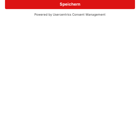
© 2026 - UKW-Frequenzen 100,4 & 99,4 & 90,8 | DAB+ | Alexa
Allgemeine Kontaktnummer
06021 – 38 83 0