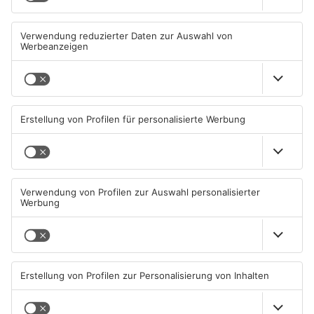
Große Baustelle in
Feuerwerk löst wohl Brand in
Aschaffenburger Innenstadt
Aschaffenburg-Schweinheim
beendet
aus
05.08.2026, 06:40 UHR IN
04.08.2026, 13:21 UHR IN
ASCHAFFENBURG
ASCHAFFENBURG
TOPNEWS
Aschaffenburg: Prozess um
AB: Sperrmüllpresse brennt
schweren E-Scooter-Raub
auf Recyclinghof
beginnt