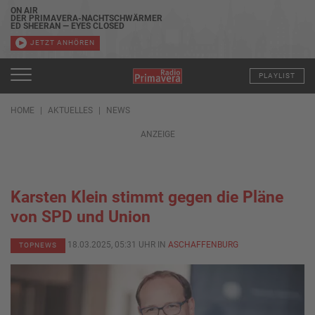
ON AIR
DER PRIMAVERA-NACHTSCHWÄRMER
ED SHEERAN — EYES CLOSED
JETZT ANHÖREN
PLAYLIST
HOME
AKTUELLES
NEWS
ANZEIGE
Karsten Klein stimmt gegen die Pläne
von SPD und Union
18.03.2025, 05:31 UHR IN
ASCHAFFENBURG
TOPNEWS