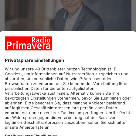
ASCHAFFENBURG/BERLIN.
Der Aschaffenburger Noch-FDP-
Abgeordnete Karsten Klein wird heute im Bundestag gegen die
Schuldenpläne von Union und SPD stimmen. Das hat der 47-
Jährige im Primavera-Interview angekündigt. Der Bundestag
versammelt sich heute nochmal in seiner alten
Zusammensetzung, um die Schuldenbremse im Grundgesetz
zu ändern. Von ihm es dazu aber keine Stimme für die
Zweidrittelmehrheit geben. Karsten Klein wird dem neuen
Bundestag nicht mehr angehören, weil die FDP an der Fünf-
Prozent-Hürde gescheitert war.