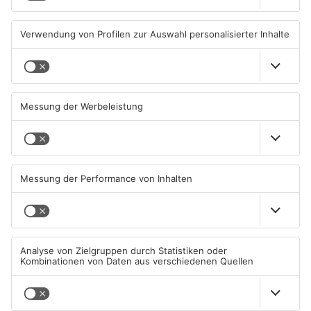
04.08.2026, 06:36 UHR IN
01.08.2026, 14:33 UHR IN
ASCHAFFENBURG
ASCHAFFENBURG
TOPNEWS
AB: Aktion "Bewegung im
Aschaffenburg bekommt
Park" startet
neuen „Ball der Stadt“
01.08.2026, 08:28 UHR IN
31.07.2026, 19:21 UHR IN
ASCHAFFENBURG
ASCHAFFENBURG