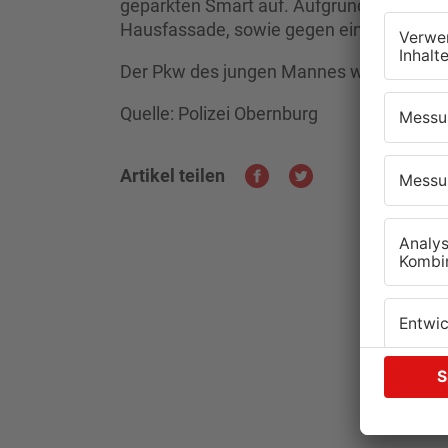
geparkten Smart auf. Aufgrund des Aufpr
Hausfassade, sowie gegen einen Verteile
Der Pkw des jungen Mannes war nicht me
Quelle: Polizei Obernburg
Artikel teilen