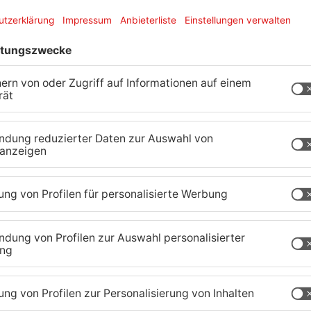
wich am 15.01.2022 gegen 02:00 Uhr in der
ei seinem Ausweichmanöver fuhr er auf einen