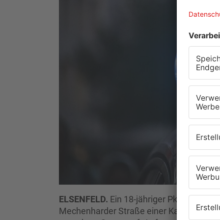
ELSENFELD.
Ein 18-jähriger Pkw-Fahrer 
Mechenharder Straße einer Katze aus. B