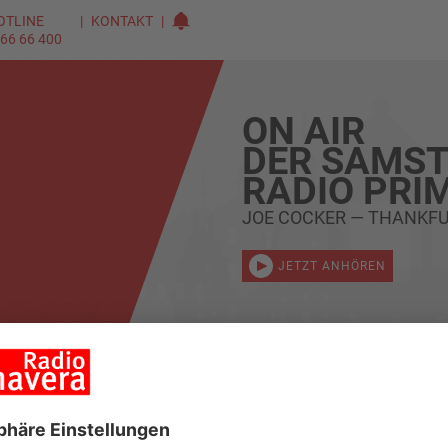
OTLINE
KONTAKT
 66 66 400
ON AIR
DER SAMST
RADIO PRI
JOE COCKER — THANKF
JETZT ANHÖREN
DAS FUNKHAUS
+
LEISTUNGEN
+
VERANSTALTU