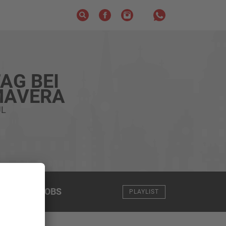
AG BEI
MAVERA
UL
NGEN
+
JOBS
PLAYLIST