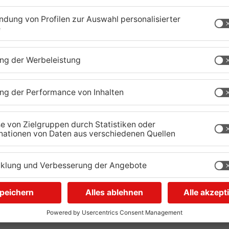
alls wurde der Smart gegen eine nebenliegende
rkasten geschleudert.
hr fahrbereit und wurde abgeschleppt.