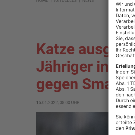
HOME
AKTUELLES
NEWS
Katze ausgewi
Jähriger in El
gegen Smart
15.01.2022, 08:00 UHR