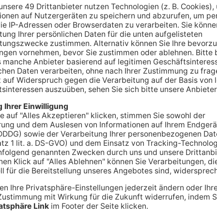
ANZEIGE
A
chen: 18-
senfeld kracht