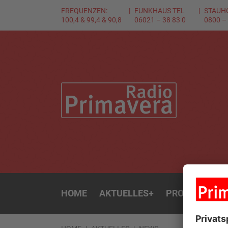
FREQUENZEN:
FUNKHAUS TEL
STAUH
100,4 & 99,4 & 90,8
06021 – 38 83 0
0800 –
HOME
AKTUELLES
+
PROGRAMM
+