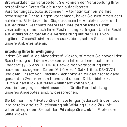
17.12. jeweils um 17:30 Uhr; Treffpunkt am Steinheimer
Torturm
•
Seligenstadt:
Online Adventsmarkt unter
https://www.unser-
seligenstadt...
•
Seligenstadt:
Kinderstadtführung am 11.12. um 11 Uhr;
Treffpunkt: Tourist-Info
•
Sulzbach:
Kuchenverkauf to go am 5.12.
•
Sulzbach:
Sangerkranz verkauft selbstgemachten
Weihnachtsschmuck
•
Westerngrund:
Lichtergottesdienst am 1.12., 8.12., 15.12. und
22.12. in der Kirche
•
Wörth:
Aktion Sternstunden am 12.12. um 17 Uhr im
Bürgerhaus
•
Wörth:
Weihnachtswanderung am 12.12. um 16:30 Uhr;
Treffpunkt: Spielplatz St. Martin Straße
•
Wörth:
Weihnachts-Spielen am 24.12. um 12 Uhr im
gesamten Stadtgebiet