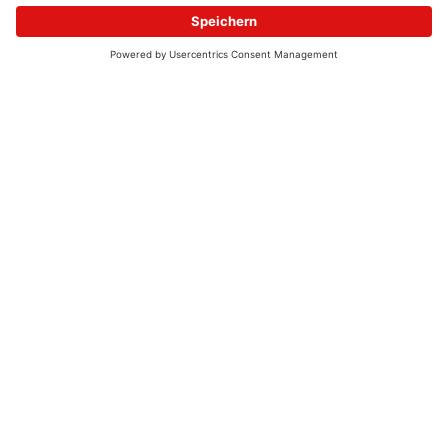
© 2026 - UKW-Frequenzen 100,4 & 99,4 & 90,8 | DAB+ | Alexa
Allgemeine Kontaktnummer
06021 – 38 83 0