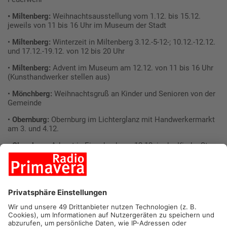
• Miltenberg:
Weihnachtsausstellung vom 1.12. bis 15.12.
jeweils von 11 bis 16 Uhr im Museum der Stadt
•
Miltenberg:
Winterzeit in Miltenberg 3.12.-5-12-; 10.12.-12.12.
und 17.12.-19.12. von 12 bis 20 Uhr
•
Miltenberg:
Advent im Museum am 12.12. von 11 bis 16 Uhr
(Kunsthandwerker stellen aus)
•
Mönchberg:
Weihnachtsgruß an Kinder und Senioren von der
Gemeinde
•
Obernburg:
Obernburg im Lichterglanz mit Handwerkermarkt
am 3. und 4.12.
•
Obernburg:
Advent in Eisenbach am 12.12. in der Kirche St.
Johannes der Täufer
•
Schneeberg:
Adventsfeier für Senioren am 5.12. in der
Pfarrgemeinde
•
Schneeberg:
Weihnachtskonzert vom Musikverein
Schneeberg am 25.12. um 17 Uhr in der Kirche
•
Seligenstadt:
Stadtführungen im Advent am 3.12., 10.12., und