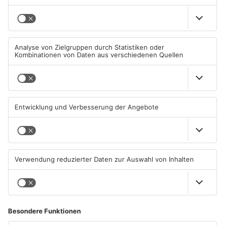
05.08.2026, 06:36 UHR IN
04.08.2026, 15:07 UHR IN
PRIMAVERALAND
PRIMAVERALAND
TOPNEWS
Kliniken im Primaveraland
Schüsse in Langenselbold,
melden mehr Patienten
Gelnhausen, Linsengericht
durch Hitze
und Miltenberg
04.08.2026, 07:50 UHR IN
03.08.2026, 13:00 UHR IN
PRIMAVERALAND
PRIMAVERALAND