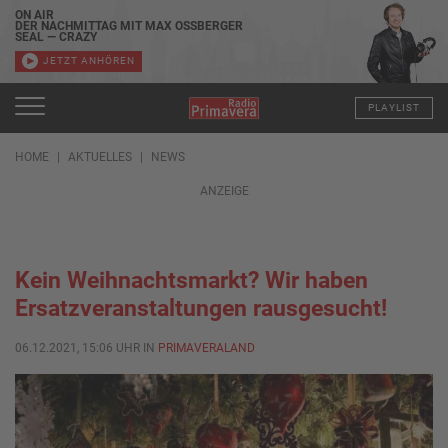
ON AIR
DER NACHMITTAG MIT MAX OSSBERGER
SEAL — CRAZY
JETZT ANHÖREN
PLAYLIST
HOME
AKTUELLES
NEWS
ANZEIGE
Kein Weihnachtsmarkt? Wir haben
Ersatzveranstaltungen rausgesucht!
06.12.2021, 15:06 UHR IN
PRIMAVERALAND