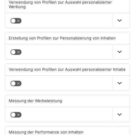
Schwimmbäder im
Waldbrandgefahr im
Primaveraland weisen teils
Primaveraland bleibt
erhebliche Mängel auf
weiterhin sehr hoch
06.08.2026, 06:37 UHR IN
06.08.2026, 06:34 UHR IN
PRIMAVERALAND
PRIMAVERALAND
TOPNEWS
Brände in Seligenstadt,
Gewässer im Primaveraland
Waldaschaff und zwischen
leiden unter Trockenheit
Hanau und Kahl