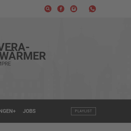
VERA-
HWÄRMER
MPRE
NGEN
+
JOBS
PLAYLIST