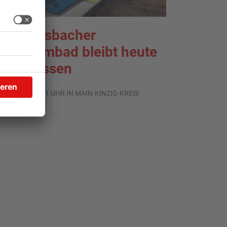
ächtersbacher
chwimmbad bleibt heute
eschlossen
.08.2026, 07:31 UHR IN MAIN-KINZIG-KREIS