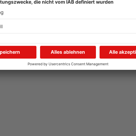
Gute Nachrichten für
W
Pendler im Main-Kinzig-
S
Kreis und in Hanau
g
06.08.2026, 11:33 UHR IN MAIN-KINZIG-KREIS
05