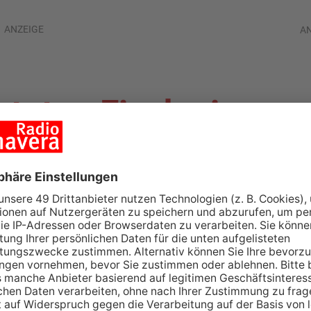
ANZEIGE
A
 toten Fische im
fsee