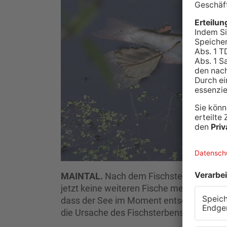
MAINTAL.
Nach dem Fischsterben im Mai
jetzt keine weiteren Fische mehr verendet
dass der See im Moment entschlammt wird,
die Ursache des Fischsterbens.