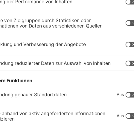
Schwerer Unfall zwischen
A
Langenselbolder Dreieck
z
und Hanauer Kreuz
K
07.08.2026, 07:07 UHR IN MAIN-KINZIG-KREIS
07