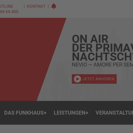
OTLINE
KONTAKT
 66 66 400
ON AIR
DER PRIMA
NACHTSC
NEVIO — AMORE PER SE
JETZT ANHÖREN
DAS FUNKHAUS
+
LEISTUNGEN
+
VERANSTALTU