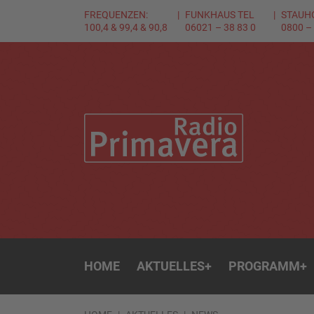
FREQUENZEN:
FUNKHAUS TEL
STAUH
100,4 & 99,4 & 90,8
06021 – 38 83 0
0800 –
HOME
AKTUELLES
+
PROGRAMM
+