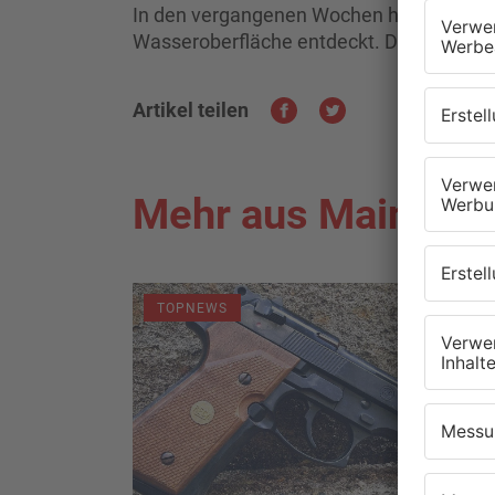
In den vergangenen Wochen hatten Passa
Wasseroberfläche entdeckt. Die Untersuc
Artikel teilen
Mehr aus Main-Kin
TOPNEWS