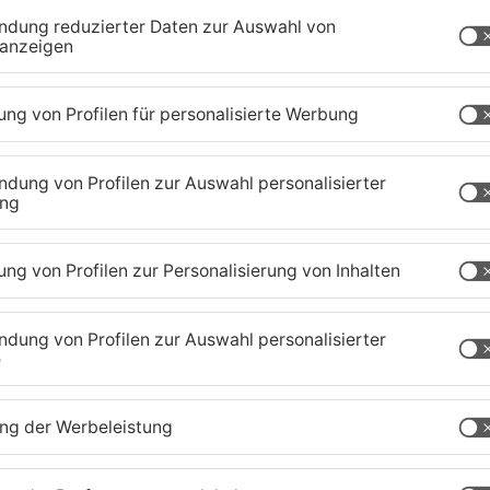
nten mehrere größere tote Fische an der
hung zur Ursache des Fischsterbens läuft weiter.
zig-Kreis