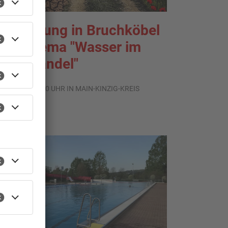
usstellung in Bruchköbel
um Thema "Wasser im
limawandel"
.08.2026, 05:00 UHR IN MAIN-KINZIG-KREIS