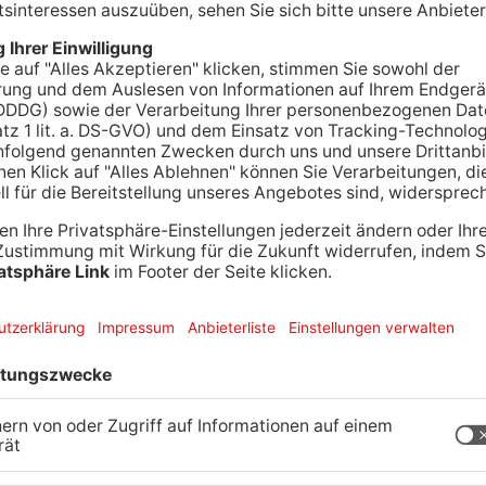
ntaler Surfsee in den letzten Wochen sind Stand
. Das gab die Stadt bekannt. Fest steht auch,
 um alte Schadstoffe herauszufiltern, ist nicht