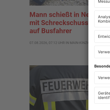
Mann schießt in Neuberg
mit Schreckschusswaffe
auf Busfahrer
07.08.2026, 07:12 UHR IN MAIN-KINZIG-KREIS