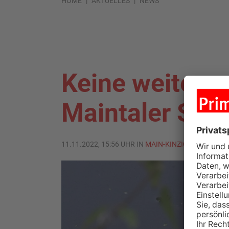
HOME
AKTUELLES
NEWS
Keine weiteren
Maintaler Sur
11.11.2022, 15:56 UHR IN
MAIN-KINZIG-KREIS