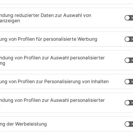
ch durch die Attacke eine Gehirnerschütterung
ritten sind, ist der 24-Jährige geflüchtet.
ei. Warum er das Kind angegriffen hat, ist weiterhin
fenbach