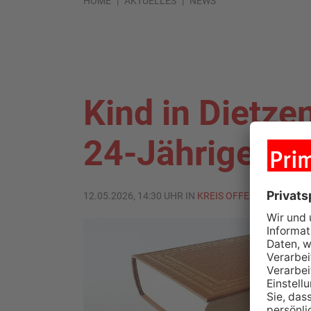
HOME
AKTUELLES
NEWS
Kind in Dietze
24-Jähriger a
12.05.2026, 14:30 UHR IN
KREIS OFFENBACH