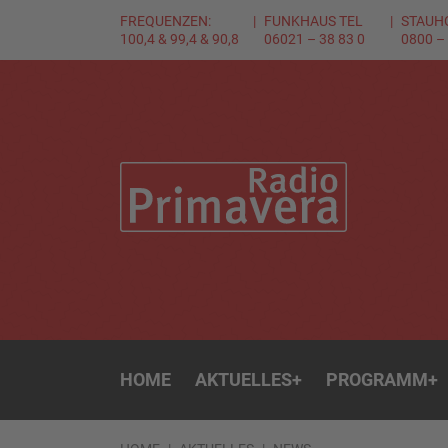
FREQUENZEN:
FUNKHAUS TEL
STAUH
100,4 & 99,4 & 90,8
06021 – 38 83 0
0800 –
HOME
AKTUELLES
+
PROGRAMM
+