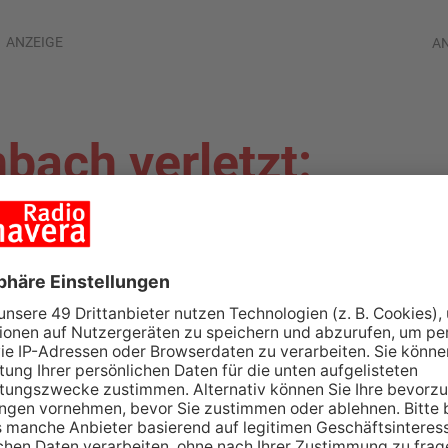
ANZEIGE
A
nbach verletzt:
ngeklagt