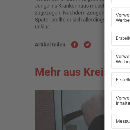
Junge ins Krankenhaus musste. Er hat si
zugezogen. Nachdem Zeugen dann eingesch
Später stellte er sich allerdings der Poliz
unklar.
Artikel teilen
Mehr aus Kreis Of