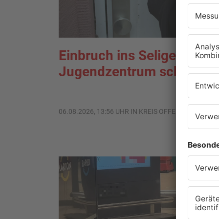
Einbruch ins Seligenstädt
Jugendzentrum scheitert
06.08.2026, 13:56 UHR IN KREIS OFFENBACH