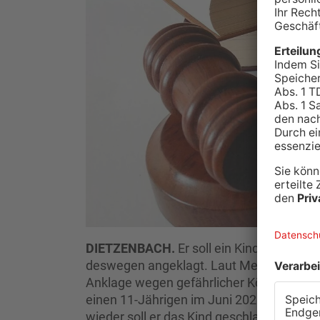
DIETZENBACH.
Er soll ein Kind in Dietze
deswegen angeklagt. Laut Medienbericht
Anklage wegen gefährlicher Körperverle
einen 11-Jährigen im Juni 2025 in Dietze
wieder soll er das Kind geschlagen oder 