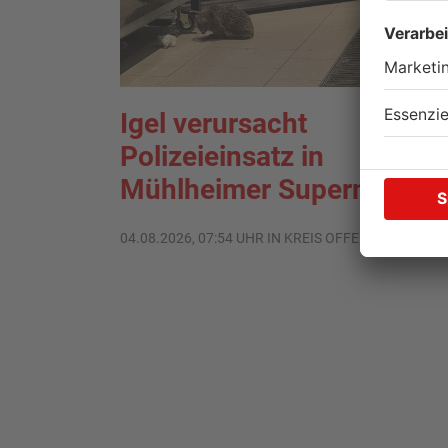
Igel verursacht
Polizeieinsatz in
Mühlheimer Supermarkt
04.08.2026, 07:54 UHR IN KREIS OFFENBACH