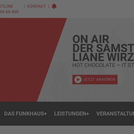
OTLINE
KONTAKT
 66 66 400
ON AIR
DER SAMST
LIANE WIR
HOT CHOCOLATE — IT ST
JETZT ANHÖREN
DAS FUNKHAUS
+
LEISTUNGEN
+
VERANSTALTU