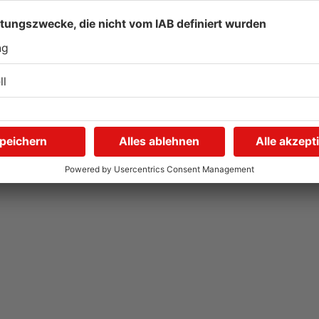
Hier brauchen Autofahrer
I
in Rodgau jetzt mehr
U
Geduld
i
04.08.2026, 06:47 UHR IN KREIS OFFENBACH
04