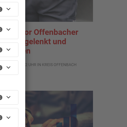
enior vor Offenbacher
ank abgelenkt und
estohlen
.08.2026, 13:42 UHR IN KREIS OFFENBACH