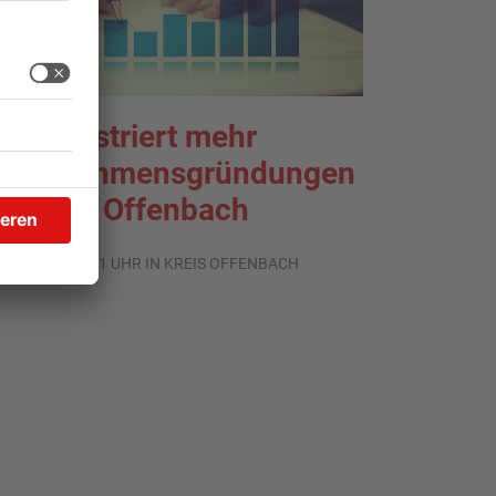
HK registriert mehr
nternehmensgründungen
m Kreis Offenbach
.08.2026, 06:41 UHR IN KREIS OFFENBACH