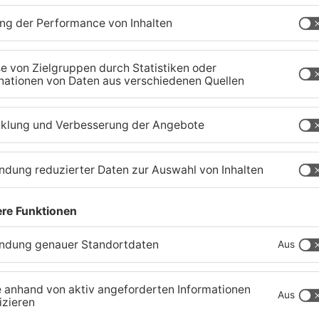
er
Trinkwasserbrunnen in
S
Obertshausen mit Keimen
B
belastet
b
06.08.2026, 06:45 UHR IN KREIS OFFENBACH
05