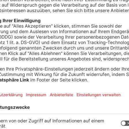
nbach attackiert haben. Jetzt wird ein 24-Jähriger
en soll die Staatsanwaltschaft Darmstadt
tzung gegen den jungen Mann erhoben. Er hat
nbach angegriffen, so die Anklageschrift. Immer
gegen den Kopf getreten haben. So stark, dass der