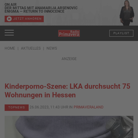
ON AIR
DER MITTAG MIT ANAMARIJA ARSENOVIC
ENIGMA — RETURN TO INNOCENCE
JETZT ANHÖREN
PLAYLIST
HOME
AKTUELLES
NEWS
ANZEIGE
Kinderporno-Szene: LKA durchsucht 75
Wohnungen in Hessen
26.06.2023, 11:43 UHR IN
PRIMAVERALAND
TOPNEWS