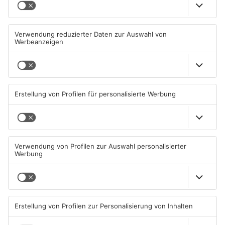
Müll wird in Kreisen
Schwimmbäder im
Aschaffenburg und
Primaveraland weisen teils
Miltenberg früher abgeholt
erhebliche Mängel auf
07.08.2026, 09:25 UHR IN
06.08.2026, 06:37 UHR IN
PRIMAVERALAND
PRIMAVERALAND
TOPNEWS
TOPNEWS