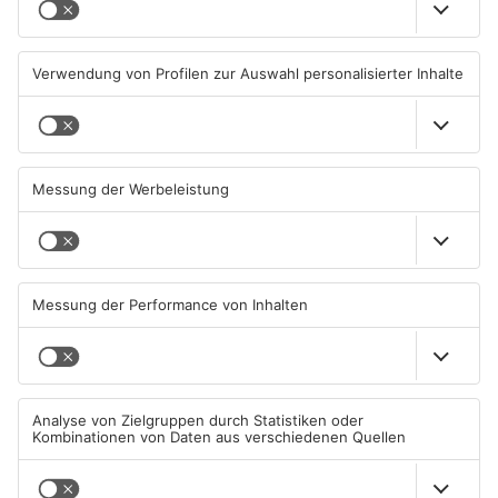
Waldbrandgefahr im
Brände in Seligenstadt,
Primaveraland bleibt
Waldaschaff und zwischen
weiterhin sehr hoch
Hanau und Kahl
06.08.2026, 06:34 UHR IN
05.08.2026, 06:36 UHR IN
PRIMAVERALAND
PRIMAVERALAND
TOPNEWS
Gewässer im Primaveraland
Kliniken im Primaveraland
leiden unter Trockenheit
melden mehr Patienten
durch Hitze
04.08.2026, 15:07 UHR IN
04.08.2026, 07:50 UHR IN