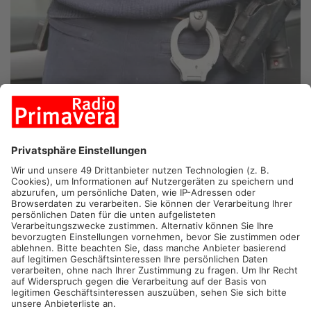
HESSEN.
In der vergangenen Woche haben die
Ermittlungsbehörden im hessischen Teil des Primaveralandes
zum Schlag gegen Kinderpornografie ausgeholt. Heute hat das
Landeskriminalamt Einzelheiten bekannt gegeben.
Die Fahnder waren auch im Kreis Offenbach, im Main-Kinzig-
Kreis und im Kreis Darmstadt-Dieburg bei verschiedenen
Akteuren der Kinderporno-Szene vorstellig geworden.
Hessenweit wurden 75 Wohnungen durchsucht und vor allem
Speichermedien sichergestellt. Insgesamt spricht das LKA von
63 Verdächtigen, die Kinderpornografie verbreitet oder