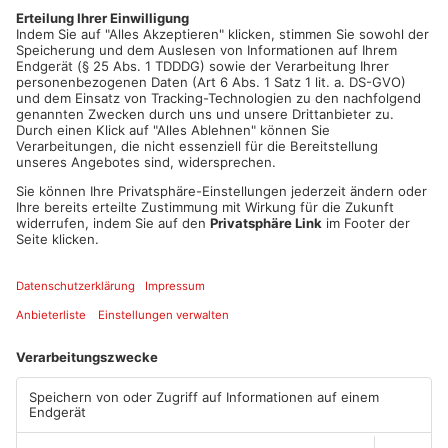
besessen haben. Elf davon sollen sogar aktiv Kinder oder
Jugendliche sexuell missbraucht und davon Videos gemacht
haben.
Artikel teilen
ANZEIGE
Mehr aus
Primaveraland
TOPNEWS