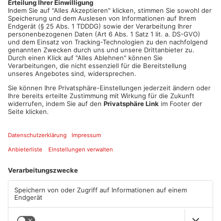
1
/
19
00:33
PLAY
MUTE
Leiter der Museen Aschaffenburg Thomas Schauerte
Leiterin des Kirchner- Hauses Brigitte Schad
Artikel teilen
ANZEIGE