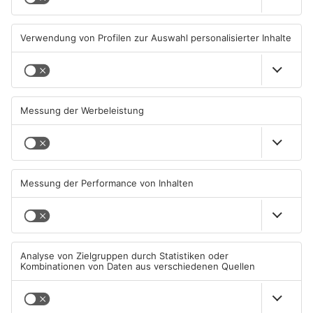
TOPNEWS
Große Baustelle in
Feuerwerk löst wohl Brand in
Aschaffenburger Innenstadt
Aschaffenburg-Schweinheim
beendet
aus
05.08.2026, 06:40 UHR IN
04.08.2026, 13:21 UHR IN
ASCHAFFENBURG
ASCHAFFENBURG
TOPNEWS