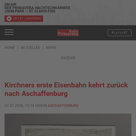
ON AIR
DER PRIMAVERA-NACHTSCHWÄRMER
JOHN PARR — ST. ELMOS FIRE
JETZT ANHÖREN
PLAYLIST
HOME
AKTUELLES
NEWS
ANZEIGE
Kirchners erste Eisenbahn kehrt zurück
nach Aschaffenburg
07.07.2026, 15:14 UHR IN
ASCHAFFENBURG