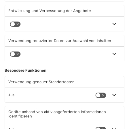
Aschaffenburg: Prozess um
AB: Sperrmüllpresse brennt
schweren E-Scooter-Raub
auf Recyclinghof
beginnt
04.08.2026, 06:36 UHR IN
01.08.2026, 14:33 UHR IN
ASCHAFFENBURG
ASCHAFFENBURG