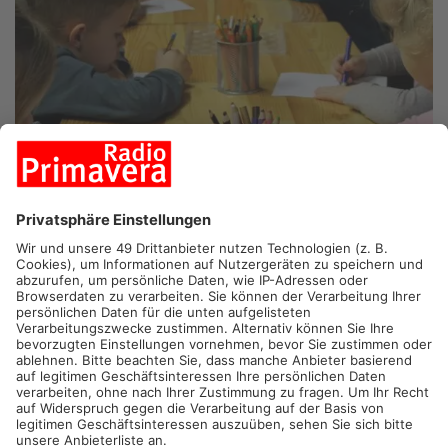
GRÜNDAU.
Die neu gebaute evangelische Kita in Gründau-
Rothenbergen kann wahrscheinlich noch bis Ende des Jahres
nicht bezogen werden. Das hat Kita-Leiterin Selena Flach zu
Radio Primavera gesagt und dem Bürgermeister Vorwürfe
gemacht. Rathauschef Helfrich verzögere die Inbetriebnahme
immer wieder, so Flach. Zahlreichen Eltern habe sie schon
absagen müssen, während der Bürgermeister offensiv darum
geworben hätte, dass die Kinder in die gemeindeeigenen Kitas
gehen sollten. Nach Angaben der Bethanien-Stiftung hat
Helfrich den Nutzungsvertrag seit 2021 auf dem Tisch. Heute
Abend, sagt Helfrich, soll der Vertragsentwurf erneut intern