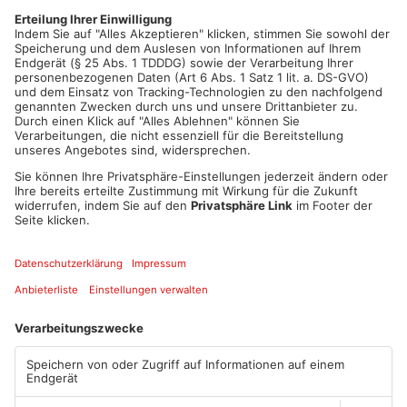
besprochen werden. Dabei hatte der Gründauer Bürgermeister
noch im September davon gesprochen, schnellstmöglich eine
Einigung zu erzielen. Flach hofft, dass Helfrich seinen Worten
auch Taten folgen lässt.
Artikel teilen
ANZEIGE
Mehr aus
Primaveraland