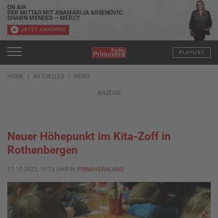
ON AIR
DER MITTAG MIT ANAMARIJA ARSENOVIC
SHAWN MENDES — MERCY
JETZT ANHÖREN
PLAYLIST
HOME
AKTUELLES
NEWS
ANZEIGE
Neuer Höhepunkt im Kita-Zoff in
Rothenbergen
17.10.2022, 15:23 UHR IN
PRIMAVERALAND