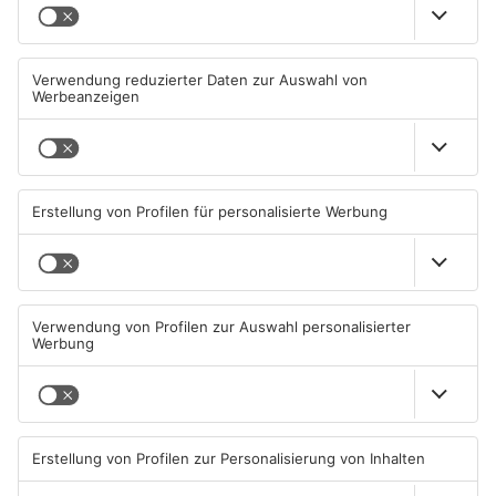
TOPNEWS
TOPNEWS
Schwimmbäder im
Waldbrandgefahr im
Primaveraland weisen teils
Primaveraland bleibt
erhebliche Mängel auf
weiterhin sehr hoch
06.08.2026, 06:37 UHR IN
06.08.2026, 06:34 UHR IN
PRIMAVERALAND
PRIMAVERALAND
TOPNEWS