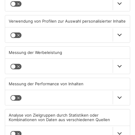
Brände in Seligenstadt,
Gewässer im Primaveraland
Waldaschaff und zwischen
leiden unter Trockenheit
Hanau und Kahl
05.08.2026, 06:36 UHR IN
04.08.2026, 15:07 UHR IN
PRIMAVERALAND
PRIMAVERALAND
TOPNEWS
Kliniken im Primaveraland
Schüsse in Langenselbold,
melden mehr Patienten
Gelnhausen, Linsengericht
durch Hitze
und Miltenberg