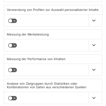
TOPNEWS
Kliniken im Primaveraland
Schüsse in Langenselbold,
melden mehr Patienten
Gelnhausen, Linsengericht
durch Hitze
und Miltenberg
04.08.2026, 07:50 UHR IN
03.08.2026, 13:00 UHR IN
PRIMAVERALAND
PRIMAVERALAND