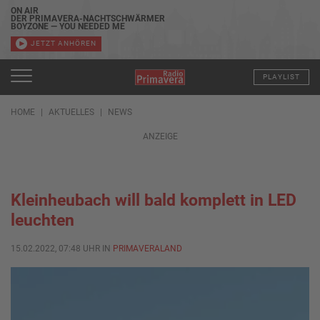
ON AIR
DER PRIMAVERA-NACHTSCHWÄRMER
BOYZONE — YOU NEEDED ME
JETZT ANHÖREN
PLAYLIST
HOME
AKTUELLES
NEWS
ANZEIGE
Kleinheubach will bald komplett in LED
leuchten
15.02.2022, 07:48 UHR IN
PRIMAVERALAND