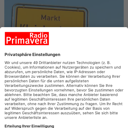
KLEINHEUBACH.
Der Markt Kleinheubach könnte bald schon
in neuem Licht erstrahlen - Der Gemeinderat legt am Abend im
Rahmen der Umstellung auf LED-Straßenbeleuchtung die
Lichtfarbe fest. Das Ortsbild leicht verändern könnte auch der
Bauantrag des Tierfutter-Herstellers Josera: Sie möchte das
aus Hammermühle und zwei Silo-Türmen bestehende Werk 1
umgestalten.
Artikel teilen