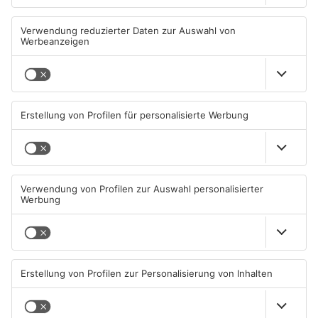
Schwimmbäder im
Waldbrandgefahr im
Primaveraland weisen teils
Primaveraland bleibt
erhebliche Mängel auf
weiterhin sehr hoch
06.08.2026, 06:37 UHR IN
06.08.2026, 06:34 UHR IN
PRIMAVERALAND
PRIMAVERALAND
TOPNEWS
Brände in Seligenstadt,
Gewässer im Primaveraland
Waldaschaff und zwischen
leiden unter Trockenheit
Hanau und Kahl
05.08.2026, 06:36 UHR IN
04.08.2026, 15:07 UHR IN
PRIMAVERALAND
PRIMAVERALAND