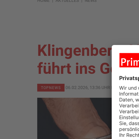
HOME
AKTUELLES
NEWS
Klingenberg: V
führt ins Gefä
06.02.2026, 13:36 UHR IN
KREIS MIL
TOPNEWS