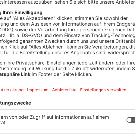
end eine einfache Verkehrskontrolle komplett
olizei, fuhr über den Gehweg auf ein Bahngelände
 Beifahrer fanden die Beamten Drogen – der Fahrer
stand offenbar unter Drogeneinfluss. Für den 34-
fängnis, gegen ihn lag bereits ein Haftbefehl vor.