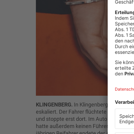
KLINGENBERG.
In Klingenberg ist am Ab
eskaliert. Der Fahrer flüchtete vor der P
und stoppte erst dort. Im Auto und beim
hatte außerdem keinen Führerschein und 
jährigen Beifahrer endete der Abend im Ge