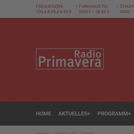
FREQUENZEN:
FUNKHAUS TEL
STAUH
100,4 & 99,4 & 90,8
06021 – 38 83 0
0800 –
HOME
AKTUELLES
+
PROGRAMM
+