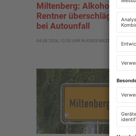
Miltenberg: Alkoholisierte
Rentner überschlägt sich
bei Autounfall
04.08.2026, 13:30 UHR IN KREIS MILTENBERG