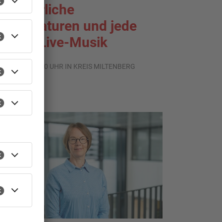
ommerliche
emperaturen und jede
enge Live-Musik
.08.2026, 21:20 UHR IN KREIS MILTENBERG