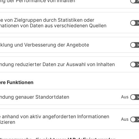
r
Zustand des Faulbacher
S
Gemeindewaldes soll
T
erfasst werden
M
04.08.2026, 06:33 UHR IN KREIS MILTENBERG
01