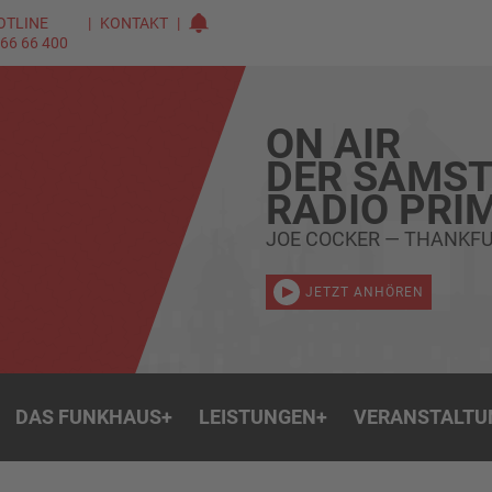
OTLINE
KONTAKT
 66 66 400
ON AIR
DER SAMST
RADIO PRI
JOE COCKER — THANKF
JETZT ANHÖREN
DAS FUNKHAUS
+
LEISTUNGEN
+
VERANSTALTU