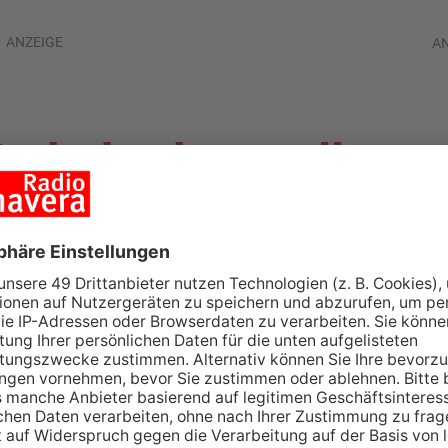
ANZEIGE
A
erkehrskontrolle
ngnis
TENBERG