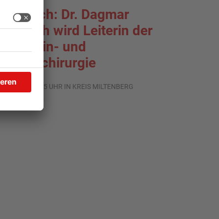
rlenbach: Dr. Dagmar
ohlbach wird Leiterin der
llgemein- und
iszeralchirurgie
.07.2026, 11:35 UHR IN KREIS MILTENBERG