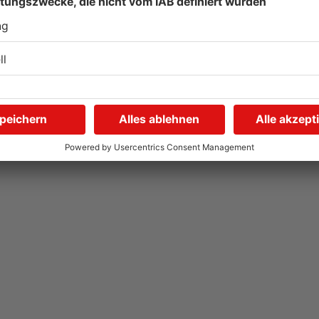
Autofahrerin mit drei
E
Promille in Eichenbühl
S
gestoppt
A
V
31.07.2026, 11:45 UHR IN KREIS MILTENBERG
31