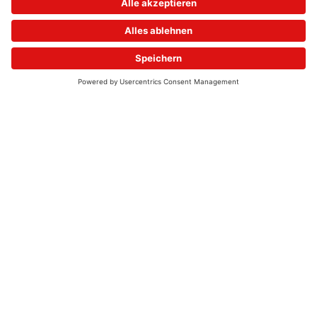
© 2026 - UKW-Frequenzen 100,4 & 99,4 & 90,8 | DAB+ | Alexa