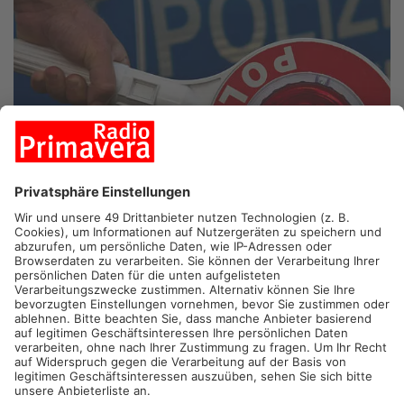
KLINGENBERG.
Ein Rentner will bei Klingenberg wenden und
wird dadurch zum Falschfahrer. Der 80-Jährige löst mit seiner
gefährlichen Aktion dann auch noch einen Unfall aus.
Gestern Mittag fährt der Mann bei Trennfurt auf die B469 auf –
und wendet dann plötzlich auf der Bundesstraße. Er fährt direkt
in die falsche Richtung los. Ein entgegenkommendes Auto
kann noch rechtzeitig bremsen. Der Wagen dahinter schafft es
nicht mehr und fährt auf. Verletzt wird niemand, es bleibt bei
Blechschaden. Der 80-Jährige fährt trotzdem weiter und wird
wenig später von der Polizei gestoppt. Jetzt wird unter