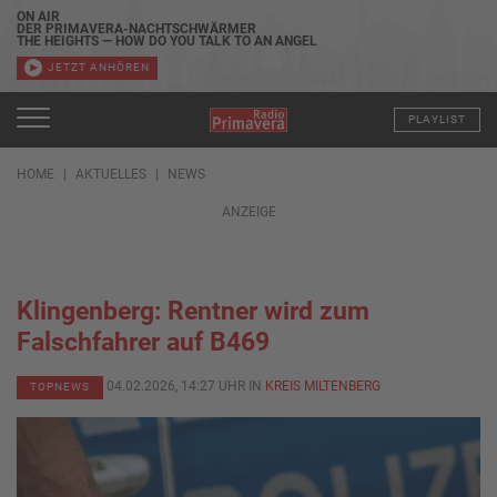
ON AIR
DER PRIMAVERA-NACHTSCHWÄRMER
THE HEIGHTS — HOW DO YOU TALK TO AN ANGEL
JETZT ANHÖREN
PLAYLIST
HOME
AKTUELLES
NEWS
ANZEIGE
Klingenberg: Rentner wird zum
Falschfahrer auf B469
04.02.2026, 14:27 UHR IN
KREIS MILTENBERG
TOPNEWS