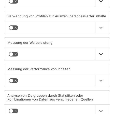
Sommerliche Temperaturen
Straße bei Windischbuchen
und jede Menge Live-Musik
wieder frei
01.08.2026, 21:20 UHR IN KREIS
31.07.2026, 11:48 UHR IN KREIS
MILTENBERG
MILTENBERG
Autofahrerin mit drei
Erlenbach: Dr. Dagmar
Promille in Eichenbühl
Sohlbach wird Leiterin der
gestoppt
Allgemein- und
Viszeralchirurgie
31.07.2026, 11:45 UHR IN KREIS
31.07.2026, 11:35 UHR IN KREIS
MILTENBERG
MILTENBERG