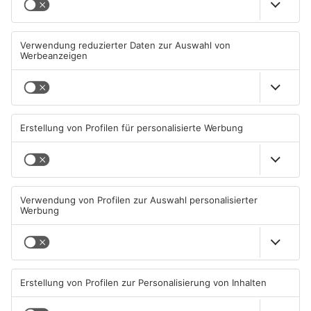
Miltenberg: Alkoholisierter
Zustand des Faulbacher
Rentner überschlägt sich bei
Gemeindewaldes soll erfasst
Autounfall
werden
04.08.2026, 13:30 UHR IN KREIS
04.08.2026, 06:33 UHR IN KREIS
MILTENBERG
MILTENBERG