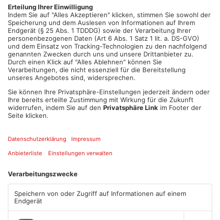
anderem wegen Gefährdung des Straßenverkehrs und
Unfallflucht ermittelt.
Artikel teilen
ANZEIGE
Mehr aus Kreis
Miltenberg