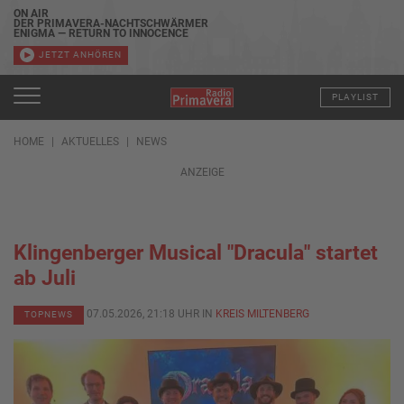
ON AIR
DER PRIMAVERA-NACHTSCHWÄRMER
ENIGMA — RETURN TO INNOCENCE
JETZT ANHÖREN
PLAYLIST
HOME
AKTUELLES
NEWS
ANZEIGE
Klingenberger Musical "Dracula" startet
ab Juli
07.05.2026, 21:18 UHR IN
KREIS MILTENBERG
TOPNEWS