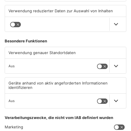
Promille in Eichenbühl
Sohlbach wird Leiterin der
gestoppt
Allgemein- und
Viszeralchirurgie
31.07.2026, 11:45 UHR IN KREIS
31.07.2026, 11:35 UHR IN KREIS
MILTENBERG
MILTENBERG