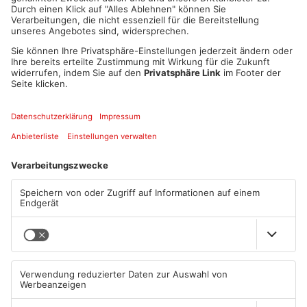
1
/
7
Artikel teilen
ANZEIGE
Mehr aus Kreis