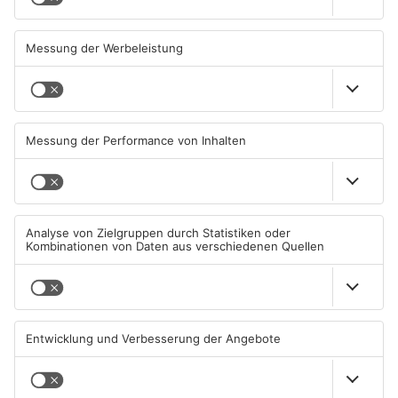
Sommerliche Temperaturen
Straße bei Windischbuchen
und jede Menge Live-Musik
wieder frei
01.08.2026, 21:20 UHR IN KREIS
31.07.2026, 11:48 UHR IN KREIS
MILTENBERG
MILTENBERG
Autofahrerin mit drei
Erlenbach: Dr. Dagmar