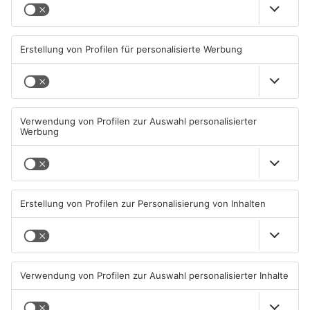
Miltenberg
Miltenberg: Alkoholisierter
Zustand des Faulbacher
Rentner überschlägt sich bei
Gemeindewaldes soll erfasst
Autounfall
werden
04.08.2026, 13:30 UHR IN KREIS
04.08.2026, 06:33 UHR IN KREIS
MILTENBERG
MILTENBERG