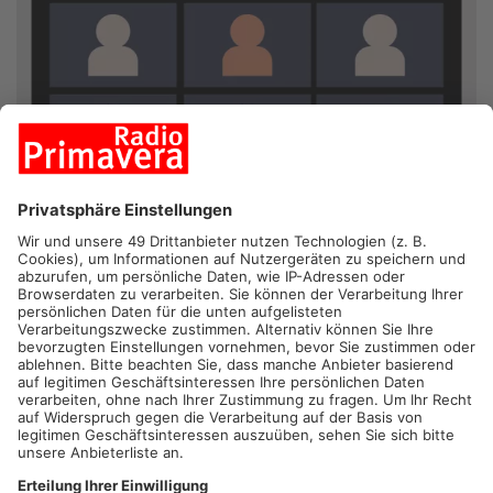
KREIS ASCHAFFENBURG.
Die kommunale Jugendarbeit im
Landratsamt Aschaffenburg bietet heute Abend wieder eine
Schulung für Ehrenamtliche in der Jugendarbeit an. Thema
sind dabei die rechtlichen Grundlagen der Jugendarbeit, wie
etwa der Aufsichtspflicht oder dem Jugendschutz. Die
Schulung findet um 19:30 per Videokonferenz über Webex
statt.
Artikel teilen