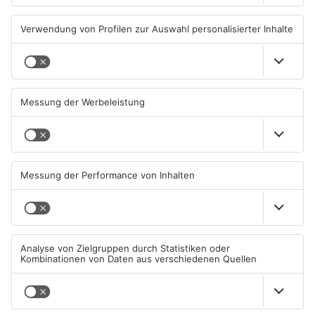
TOPNEWS
Kliniken im Primaveraland
Schüsse in Langenselbold,
melden mehr Patienten
Gelnhausen, Linsengericht
durch Hitze
und Miltenberg
04.08.2026, 07:50 UHR IN
03.08.2026, 13:00 UHR IN
PRIMAVERALAND
PRIMAVERALAND