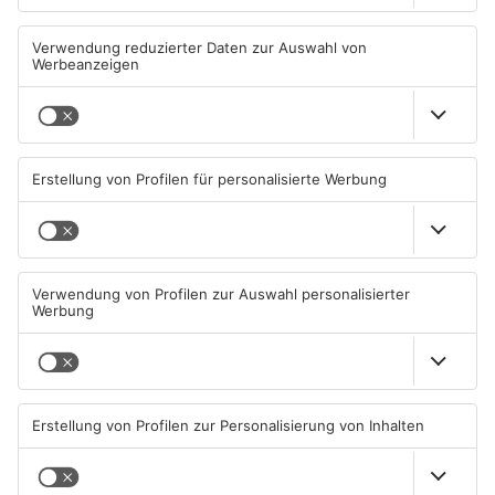
Schwimmbäder im
Waldbrandgefahr im
Primaveraland weisen teils
Primaveraland bleibt
erhebliche Mängel auf
weiterhin sehr hoch
06.08.2026, 06:37 UHR IN
06.08.2026, 06:34 UHR IN
PRIMAVERALAND
PRIMAVERALAND
TOPNEWS
Brände in Seligenstadt,
Gewässer im Primaveraland
Waldaschaff und zwischen
leiden unter Trockenheit
Hanau und Kahl
05.08.2026, 06:36 UHR IN
04.08.2026, 15:07 UHR IN
PRIMAVERALAND
PRIMAVERALAND