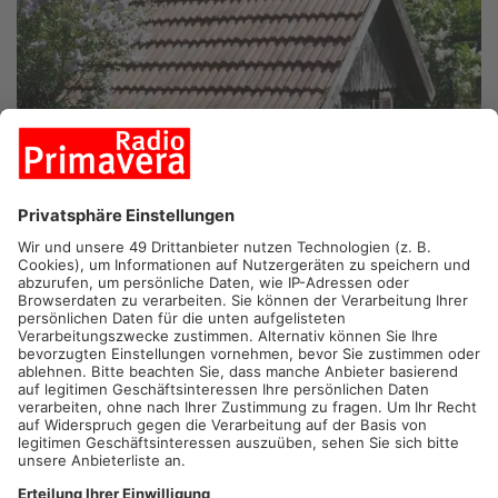
ASCHAFFENBURG.
Zahlreiche private Gärten im Kreis
Aschaffenburg öffnen an diesem Wochenende wieder ihre
Pforten für Besucher. Anlass ist der Tag der offenen Gartentür,
der nach 2 Jahren Corona-Pause wieder stattfinden kann.
Los geht’s heute mit einer Auftaktveranstaltung im Garten von
Arthur Schnatz in Pflaumheim. Die restlichen Gärten können
dann am Sonntag von 10-17 Uhr besucht werden.
Artikel teilen