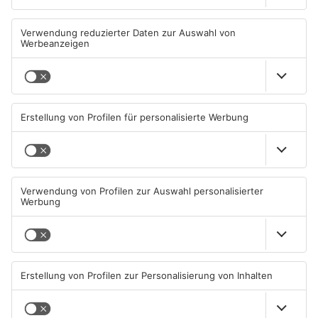
Diese Maislabyrinthe im
Ferienende: ADAC erwartet
Primaveraland haben schon
Stau-Wochenende im
geöffnet
Primaveraland
08.08.2026, 09:45 UHR IN
08.08.2026, 09:39 UHR IN
PRIMAVERALAND
PRIMAVERALAND
TOPNEWS
Beobachtungsflüge im
Müll wird in Kreisen
Primaveraland wegen
Aschaffenburg und
Waldbrandgefahr
Miltenberg früher abgeholt
08.08.2026, 09:33 UHR IN
07.08.2026, 09:25 UHR IN