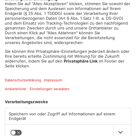
ANZEIGE
Mehr aus
Primaveraland
TOPNEWS