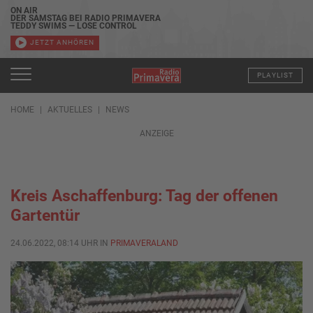
ON AIR
DER SAMSTAG BEI RADIO PRIMAVERA
TEDDY SWIMS — LOSE CONTROL
JETZT ANHÖREN
PLAYLIST
HOME
AKTUELLES
NEWS
ANZEIGE
Kreis Aschaffenburg: Tag der offenen
Gartentür
24.06.2022, 08:14 UHR IN
PRIMAVERALAND