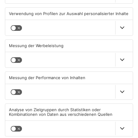
PRIMAVERALAND
PRIMAVERALAND
TOPNEWS
TOPNEWS
Schwimmbäder im
Waldbrandgefahr im
Primaveraland weisen teils
Primaveraland bleibt
erhebliche Mängel auf
weiterhin sehr hoch
06.08.2026, 06:37 UHR IN
06.08.2026, 06:34 UHR IN
PRIMAVERALAND
PRIMAVERALAND