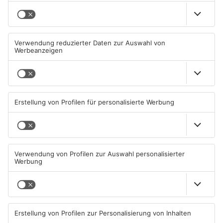
Mehr aus
Primaveraland
TOPNEWS
TOPNEWS
Schwimmbäder im
Waldbrandgefahr im
Primaveraland weisen teils
Primaveraland bleibt
erhebliche Mängel auf
weiterhin sehr hoch
06.08.2026, 06:37 UHR IN
06.08.2026, 06:34 UHR IN