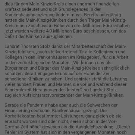
dies für den Main-Kinzig-Kreis einen enormen finanziellen
Kraftakt bedeutet und sich Grundlegendes in der
Krankenhausfinanzierung ändern muss. Bereits unterjährig
hatten die Main-Kinzig-Kliniken durch den Träger Main-Kinzig-
Kreis einen Zuschuss in Höhe von drei Millionen Euro erhalten,
jetzt wurden weitere 4,9 Millionen Euro beschlossen, um das
Defizit der Kliniken auszugleichen.
Landrat Thorsten Stolz dankt der Mitarbeiterschaft der Main-
Kinzig-Kliniken, „auch stellvertretend für alle Kolleginnen und
Kollegen in den Krankenhäusern im Kreisgebiet“, für die Arbeit
in den zurückliegenden Monaten. „Wir können uns als
Bürgerinnen und Bürger des Main-Kinzig-Kreises sehr glücklich
schätzen, derart engagierte und auf der Höhe der Zeit
befindliche Kliniken zu haben. Und dahinter steht die Leistung
vieler hundert Frauen und Männer, die vor und während dieser
Pandemiezeit Herausragendes leisten“, so Landrat Stolz,
zugleich Aufsichtsratsvorsitzender der Main-Kinzig-Kliniken.
Gerade die Pandemie habe aber auch die Schwächen der
Finanzierung deutscher Krankenhäuser gezeigt. Die
Vorhaltekosten bestimmter Leistungen, ganz gleich ob sie
erbracht worden sind oder nicht, seien schon in der Vor-
Corona-Zeit höher gewesen als die Ausgleichszahlung. „Dieser
Fehler im System hat sich in den vergangenen Monaten noch