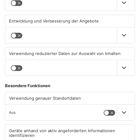
Kliniken im Primaveraland
Schüsse in Langenselbold,
melden mehr Patienten
Gelnhausen, Linsengericht
durch Hitze
und Miltenberg
04.08.2026, 07:50 UHR IN
03.08.2026, 13:00 UHR IN
PRIMAVERALAND
PRIMAVERALAND