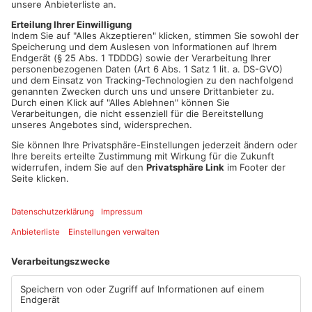
Für die Main-Kinzig-Kliniken, 100-prozentige Tochter des
Kreises, glich der Landkreis die laufenden und unvermeidlichen
Kosten aus. Zuletzt sicherte der Kreisausschuss im Dezember
eine Hilfstranche über 4,9 Millionen Euro zu. „Wir stehen zu
unseren Kliniken. Aber das strukturelle Problem besteht fort
und muss schleunigst behoben werden“, fordert Stolz. „Es ist
schon paradox, dass die gesamtgesellschaftliche Bedeutung
eines starken Gesundheitssystems mit starken Kliniken wohl
nie klarer vor Augen stand in einer Zeit, in der die Kliniken
landauf, landab finanziell so massiv unter Druck stehen wie
lange nicht.“ Zumindest die Vorhaltekosten müssten auch für
2022 wieder vollumfänglich mit Hilfen seitens des Bundes und
des Landes gedeckt werden.
Quelle: Main-Kinzig-Kreis
Artikel teilen
ANZEIGE