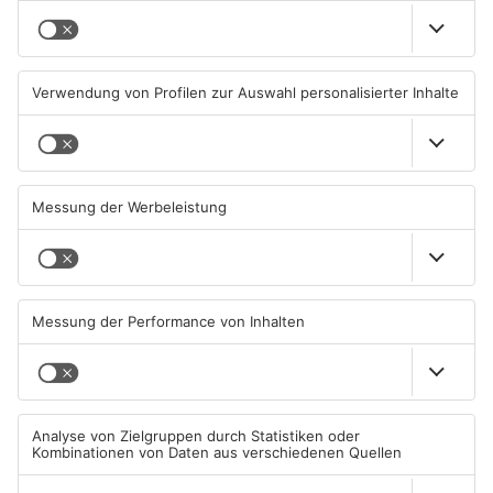
PRIMAVERALAND
PRIMAVERALAND
TOPNEWS
Brände in Seligenstadt,
Gewässer im Primaveraland
Waldaschaff und zwischen
leiden unter Trockenheit
Hanau und Kahl
05.08.2026, 06:36 UHR IN
04.08.2026, 15:07 UHR IN
PRIMAVERALAND
PRIMAVERALAND
TOPNEWS