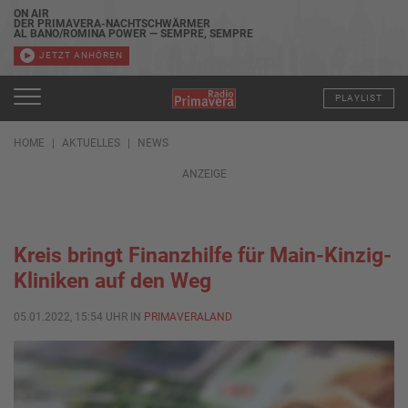
ON AIR
DER PRIMAVERA-NACHTSCHWÄRMER
AL BANO/ROMINA POWER — SEMPRE, SEMPRE
JETZT ANHÖREN
PLAYLIST
HOME
AKTUELLES
NEWS
ANZEIGE
Kreis bringt Finanzhilfe für Main-Kinzig-
Kliniken auf den Weg
05.01.2022, 15:54 UHR IN
PRIMAVERALAND