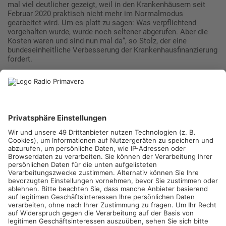
mal viel deutlicher gezeigt, weil in den Krankenhäusern seit
Februar 2020 praktisch nicht mehr im Normalmodus
gearbeitet wird. Um es platt zu sagen: Was verpflichtend
vorgehalten wurde, wurde noch seltener abgerufen. Aber die
Kosten waren und sind nun mal da“, so Stolz, der eine
bundeseinheitliche Verbesserung der Krankenhausfinanzierung
fordert.
Am Beispiel der Main-Kinzig-Kliniken macht Thorsten Stolz
deutlich, wie sich das finanziell auswirkt. Das vergangene
Geschäftsjahr sei für die Main-Kinzig-Kliniken stark von der
Corona-Pandemie und einem daraus folgenden Rückgang der
stationären und ambulanten Patienten geprägt gewesen. „Das
hat erneut erhebliche Auswirkungen auf die wirtschaftliche
Situation gehabt. Ein Krankenhaus erhält pro Patientin oder
Patient eine Vergütung, mit der etwa 85 Prozent der Kosten in
der personellen Vorhaltung und der Infrastruktur zu finanzieren
sind. Im Jahr 2020 hat der Rettungsschirm des Bundes die
Vorhalteaufwendungen der Klinik noch gedeckt. Für das
vergangene Jahr gibt es stattdessen den Ganzjahresausgleich,
der die Basisfinanzierung absenkt. Ein ganz wesentlicher Teil
des Jahresfehlbetrags von 7,9 Millionen Euro geht alleine bei
den Main-Kinzig-Kliniken auf diese zu geringe
Finanzausstattung durch den Bund und das Land Hessen
zurück“, so Landrat Stolz.