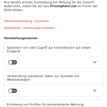
Für die Müllumladestation Erlenbach, die Kreismülldeponie
Guggenberg und den Wertstoffhof Bürgstadt gilt die 3G-
Regelung nicht, da sich diese Einrichtungen im Außenbereich
befinden. Für private Anlieferungen in den Einrichtungen der
Kommunalen Abfallwirtschaft erfolgt die Terminvereinbarung
unter
https://www.terminland.de/abfa...
, außerdem sind das
Tragen einer Maske und die Einhaltung der Mindestabstände
erforderlich.
Quelle: Kreis Miltenberg
Artikel teilen
ANZEIGE