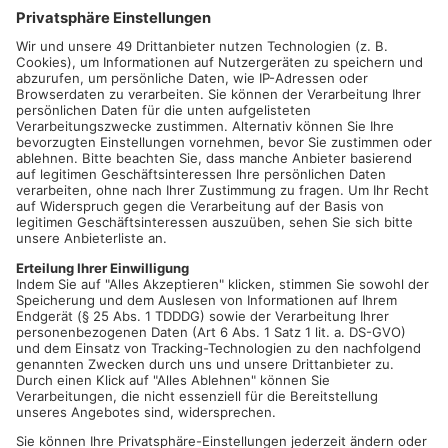
KREIS MILTENBERG.
Das Landratsamt weist darauf hin, dass
von Donnerstag, 27. Januar, an für alle Besucherinnen und
Besucher der Dienstgebäude in der Brückenstraße 2, in der
Brückenstraße 20, im Fährweg 35 und im Dienstgebäude in der
Römerstraße 18 - 24 in Obernburg die 3G-Regelung gilt. Das
bedeutet, dass nur gegen das Coronavirus geimpfte, von einer
Coronavirus-Infektion genesene oder negativ auf Covid-19
getestete Personen Zutritt erhalten.
Diese Regelung ist aufgrund der stark ansteigenden Inzidenzen
zunächst bis zum 28. Februar 2022 befristet.