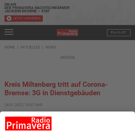
ON AIR
DER PRIMAVERA-NACHTSCHWÄRMER
JACKSON BROWNE — STAY
JETZT ANHÖREN
PLAYLIST
HOME
AKTUELLES
NEWS
ANZEIGE
Kreis Miltenberg tritt auf Corona-
Bremse: 3G in Dienstgebäuden
24.01.2022, 10:07 UHR