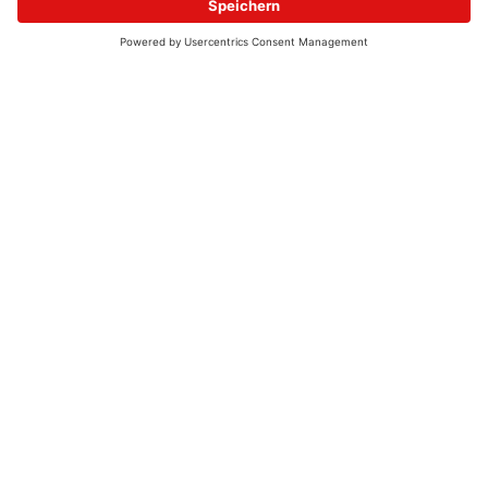
© 2026 - UKW-Frequenzen 100,4 & 99,4 & 90,8 | DAB+ | Alexa
Allgemeine Kontaktnummer
06021 – 38 83 0