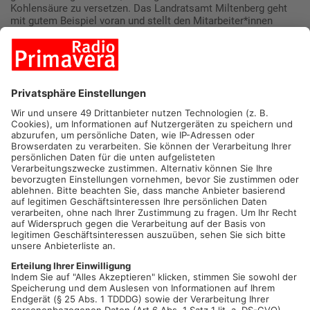
Kohlensäure zu versetzen. Das Landratsamt Miltenberg geht
mit gutem Beispiel voran und stellt den Mitarbeiter*innen
einen Wasserspender zur Verfügung. Dort können eigene
Flaschen mit Wasser – sprudelig, medium, still – befüllt
werden.
Wer gerne Tee trinkt, sollte darauf achten, den Tee nicht in
Beuteln, sondern lose zu kaufen.
Verzichten Sie auf Batterien und kaufen sie bevorzugt Geräte,
die über Strom betrieben werden. Falls doch Batterien benötigt
werden, greifen Sie auf aufladbare Akkus zurück.
Nutzen Sie eigene Trinkflaschen und Vesperdosen für das
Pausenbrot.
Verpacken Sie Ihre Geschenke nachhaltig. Tücher, Gläser oder
altes Zeitungspapier eignen sich optimal zum Verpacken.
Dekorieren Sie die Geschenke anschließend mit
Tannenzweigen und Zimtstangen.
Auch der Landkreis setzt sich für die Abfallvermeidung seiner
Bürger*innen ein. Über die kommunale Abfallwirtschaft werden
Geschirrmobile für Veranstaltungen an Vereine, aber auch
Privatpersonen vermietet. So kann das Mehrweggeschirr ohne