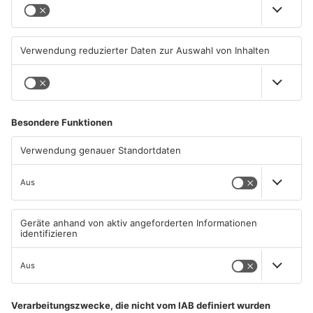
Schwimmbäder im
Waldbrandgefahr im
Primaveraland weisen teils
Primaveraland bleibt
erhebliche Mängel auf
weiterhin sehr hoch
06.08.2026, 06:37 UHR IN
06.08.2026, 06:34 UHR IN
PRIMAVERALAND
PRIMAVERALAND