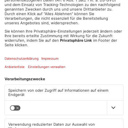
großen Aufwand gespült werden, auf Pappteller und ähnliche
Gegenstände kann verzichtet werden. Ebenfalls findet man
über die Internetseite des Landratsamtes (www.landkreis-
miltenberg.de) oder über die AbfallApp MIL einen Link zum
„Verschenkmarkt Miltenberg“. Dort können Inserate zum
Verschenken, Tauschen, Reparieren oder Verleihen aufgegeben
werden. So findet der eine oder andere Gegenstand erneut
Verwendung.
Quelle: Landratsamt Miltenberg
Artikel teilen
ANZEIGE