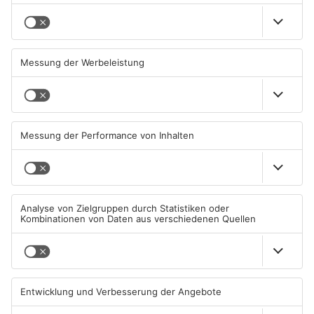
Beobachtungsflüge im
Müll wird in Kreisen
Primaveraland wegen
Aschaffenburg und
Waldbrandgefahr
Miltenberg früher abgeholt
08.08.2026, 09:33 UHR IN
07.08.2026, 09:25 UHR IN
PRIMAVERALAND
PRIMAVERALAND
TOPNEWS
TOPNEWS