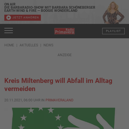
ON AIR
DIE BARBARADIO-SHOW MIT BARBARA SCHÖNEBERGER
EARTH WIND & FIRE — BOOGIE WONDERLAND
JETZT ANHÖREN
PLAYLIST
HOME
AKTUELLES
NEWS
ANZEIGE
Kreis Miltenberg will Abfall im Alltag
vermeiden
20.11.2021, 06:00 UHR IN
PRIMAVERALAND