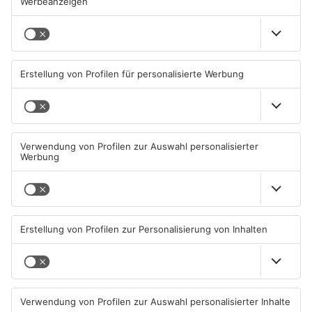
Mehr aus
Primaveraland
TOPNEWS
Diese Maislabyrinthe im
Ferienende: ADAC erwartet
Primaveraland haben schon
Stau-Wochenende im
geöffnet
Primaveraland
08.08.2026, 09:45 UHR IN
08.08.2026, 09:39 UHR IN
PRIMAVERALAND
PRIMAVERALAND
TOPNEWS