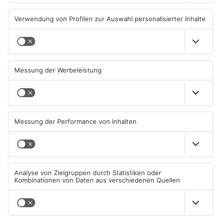
TOPNEWS
TOPNEWS
Schwimmbäder im
Waldbrandgefahr im
Primaveraland weisen teils
Primaveraland bleibt
erhebliche Mängel auf
weiterhin sehr hoch
06.08.2026, 06:37 UHR IN
06.08.2026, 06:34 UHR IN
PRIMAVERALAND
PRIMAVERALAND