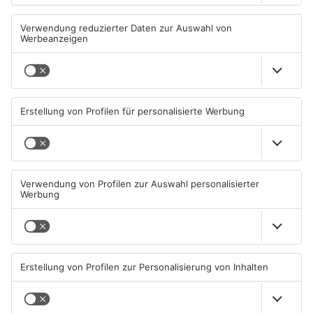
Primaveraland haben schon
Stau-Wochenende im
geöffnet
Primaveraland
08.08.2026, 09:45 UHR IN
08.08.2026, 09:39 UHR IN
PRIMAVERALAND
PRIMAVERALAND
TOPNEWS
Beobachtungsflüge im
Müll wird in Kreisen
Primaveraland wegen
Aschaffenburg und
Waldbrandgefahr
Miltenberg früher abgeholt
08.08.2026, 09:33 UHR IN
07.08.2026, 09:25 UHR IN
PRIMAVERALAND
PRIMAVERALAND