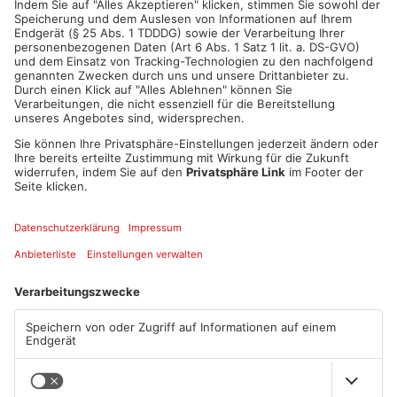
ANZEIGE
Mehr aus
Primaveraland
TOPNEWS
Diese Maislabyrinthe im
Ferienende: ADAC erwartet