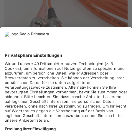
KREIS OFFENBACH.
Mit Volldampf soll jetzt der Glasfaser-
Ausbau im Kreis Offenbach voran getrieben werden. Landrat
Qulling betonte in seiner Neujahrsansprache, dass zunächst
die Schulen dran wären. Derzeit werden im Kreis 360 Kilometer
Glasfaser verbuddelt, um 72 Schulen mit schnellem Internet zu
versorgen.
Artikel teilen