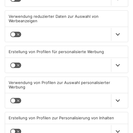
Mann schießt in Neuberg mit
Schwerer Unfall zwischen
Schreckschusswaffe auf
Langenselbolder Dreieck und
Busfahrer
Hanauer Kreuz
07.08.2026, 07:12 UHR IN MAIN-
07.08.2026, 07:07 UHR IN MAIN-
KINZIG-KREIS
KINZIG-KREIS
Ausstellung in Bruchköbel
Wohnhausbrand in Maintal:
zum Thema "Wasser im
Zwei Menschen verletzt
Klimawandel"