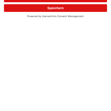
© 2026 - UKW-Frequenzen 100,4 & 99,4 & 90,8 | DAB+ | Alexa
Allgemeine Kontaktnummer
06021 – 38 83 0