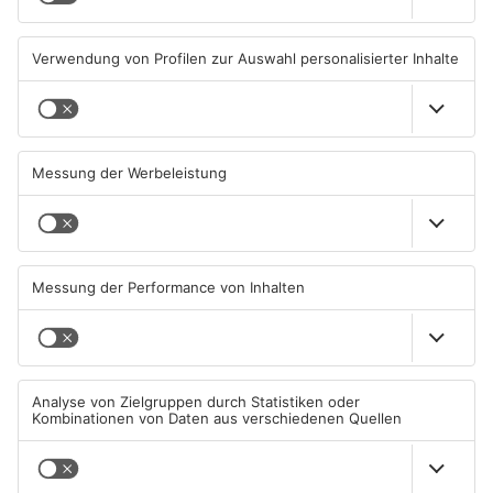
07.08.2026, 05:00 UHR IN MAIN-
06.08.2026, 15:42 UHR IN MAIN-
KINZIG-KREIS
KINZIG-KREIS
Gute Nachrichten für Pendler
Wächtersbacher
im Main-Kinzig-Kreis und in
Schwimmbad bleibt heute
Hanau
geschlossen
06.08.2026, 11:33 UHR IN MAIN-
05.08.2026, 07:31 UHR IN MAIN-
KINZIG-KREIS
KINZIG-KREIS