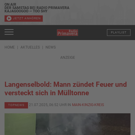
ON AIR
DER SAMSTAG BEI RADIO PRIMAVERA
KAJAGOOGOO — TOO SHY
JETZT ANHÖREN
PLAYLIST
HOME
AKTUELLES
NEWS
ANZEIGE
Langenselbold: Mann zündet Feuer und
versteckt sich in Mülltonne
21.07.2025, 06:52 UHR IN
MAIN-KINZIG-KREIS
TOPNEWS