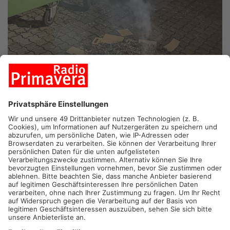
QUELLE: FEUERWEHR LANGENSELBOLD
LANGENSELBOLD.
Mitten in der Nacht hat ein Unbekannter auf
dem Hof der Feuer- und Rettungswache in Langenselbold ein
Feuer gezündet. Die Einsatzkräfte löschten den brennenden
Unrat schnell – und entdeckten dabei den mutmaßlichen
Brandstifter: Er hatte sich in einer der Mülltonnen versteckt.
Die Polizei zog den Mann aus der Tonne und nahm ihn mit auf
die Wache. Warum er das Feuer gelegt hat, ist noch unklar.
Durch die Aktion starteten rund 40 Feuerwehrleute ein paar
Stunden früher als geplant in den Montag.