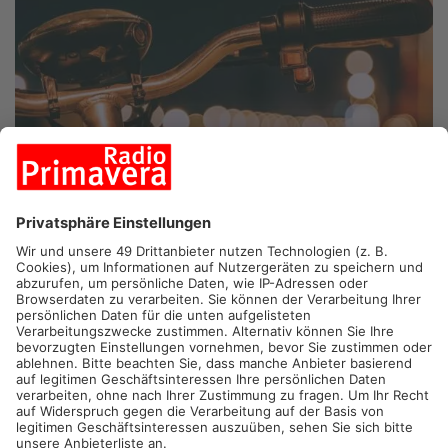
LANGENSELBOLD.
Zwischen Langenselbold und Hüttengesäß
kam es gestern Abend zu einem schweren Unfall: Eine
Radfahrerin wurde von einem 75 Jahre alten Autofahrer
erfasst. Der Mann übersah die Frau offenbar und fuhr ihr von
hinten auf.
Schwere Verletzungen, aber keine Lebensgefahr
Die Radfahrerin stürzte durch den Aufprall und zog sich
Verletzungen am Kopf und an der Wirbelsäule zu. Trotz der
Schwere ihrer Verletzungen gab die Polizei an, dass die Frau
nicht in Lebensgefahr schwebt.