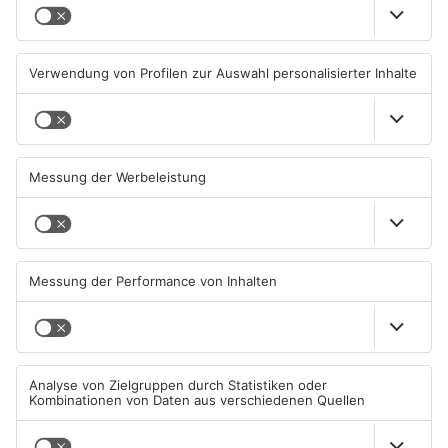
Ausstellung in Bruchköbel
Wohnhausbrand in Maintal:
zum Thema "Wasser im
Zwei Menschen verletzt
Klimawandel"
07.08.2026, 05:00 UHR IN MAIN-
06.08.2026, 15:42 UHR IN MAIN-
KINZIG-KREIS
KINZIG-KREIS
Gute Nachrichten für Pendler
Wächtersbacher
im Main-Kinzig-Kreis und in
Schwimmbad bleibt heute
Hanau
geschlossen