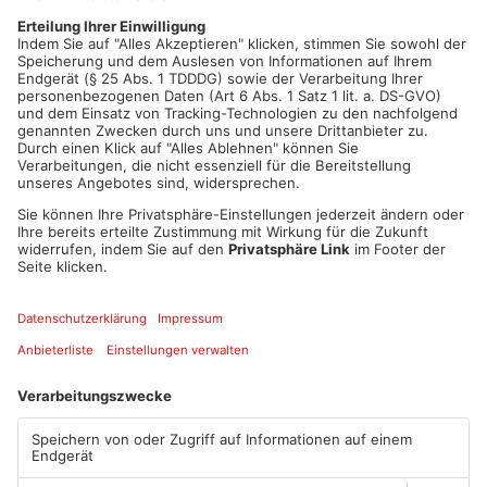
Zeugen gesucht
Die Polizei in Hanau bittet mögliche Zeugen, sich unter der
Rufnummer 06181 9010-0 zu melden, um den Unfallhergang
vollständig aufzuklären.
Artikel teilen
ANZEIGE
Mehr aus Main-
Kinzig-Kreis