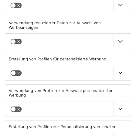
TOPNEWS
Mann schießt in Neuberg mit
Schwerer Unfall zwischen
Schreckschusswaffe auf
Langenselbolder Dreieck und
Busfahrer
Hanauer Kreuz
07.08.2026, 07:12 UHR IN MAIN-
07.08.2026, 07:07 UHR IN MAIN-
KINZIG-KREIS
KINZIG-KREIS