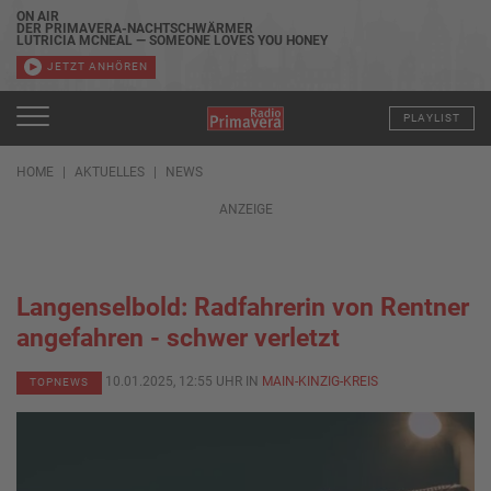
ON AIR
DER PRIMAVERA-NACHTSCHWÄRMER
LUTRICIA MCNEAL — SOMEONE LOVES YOU HONEY
JETZT ANHÖREN
PLAYLIST
HOME
AKTUELLES
NEWS
ANZEIGE
Langenselbold: Radfahrerin von Rentner
angefahren - schwer verletzt
10.01.2025, 12:55 UHR IN
MAIN-KINZIG-KREIS
TOPNEWS