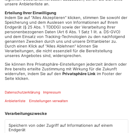
Richtungen vollgesperrt. Grund dafür sind Asphaltarbeiten, die
bis voraussichtlich Freitag andauern werden. In Aschaffenburg
ist die Straße „Am Floßhafen“ sogar bis Ende Oktober
teilweise vollgesperrt. Hier finden weitere Arbeiten am
Regenüberlaufbecken an der Willigisbrücke statt. In Alzenau-
Kälberau ist der Bahnübergang in der Bahnhofsstraße bis
Freitag gesperrt und in Hainburger Ortsteil Hainstadt geht der
Umbau der Bushaltestellen weiter. Von heute an werden die
Haltestellen vor der Feuerwehr und dem Bahnübergang
angegangen.
Artikel teilen
ANZEIGE