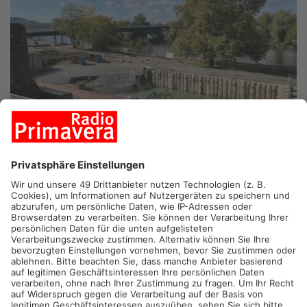
DIE BAUGRUBE REGENÜBERLAUFBECKEN AN DER WILLIGISBRÜCKE IN
ASCHAFFENBURG
WIESEN/SULZBACH/ASCHAFFENBURG.
Auch in dieser
Woche müssen sich Autofahrer im Primaveraland wieder auf
zahlreiche Baustellen und Sperrungen einstellen. Komplett
dicht ist der Kahlgrund-Highway und zwar zwischen Wiesen
und Frammersbach.
Die Kahlgründer müssen in den kommenden fünf Wochen
daher über die B276 ausweichen. In der Ortsdurchfahrt
Sulzbach ist ab heute zudem die Staatstraße 2309 in beiden