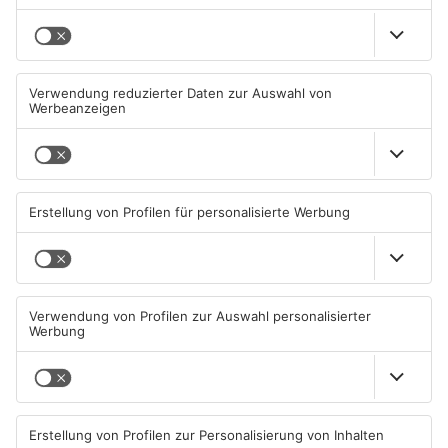
Mehr aus
Primaveraland
TOPNEWS
Diese Maislabyrinthe im
Ferienende: ADAC erwartet
Primaveraland haben schon
Stau-Wochenende im
geöffnet
Primaveraland
08.08.2026, 09:45 UHR IN
08.08.2026, 09:39 UHR IN
PRIMAVERALAND
PRIMAVERALAND
TOPNEWS