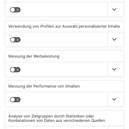
Beobachtungsflüge im
Müll wird in Kreisen
Primaveraland wegen
Aschaffenburg und
Waldbrandgefahr
Miltenberg früher abgeholt
08.08.2026, 09:33 UHR IN
07.08.2026, 09:25 UHR IN
PRIMAVERALAND
PRIMAVERALAND
TOPNEWS
TOPNEWS