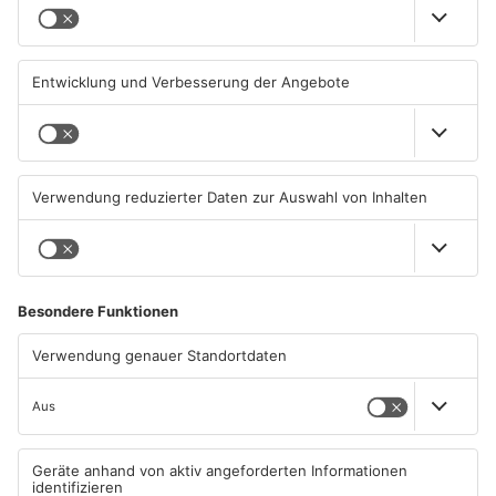
Schwimmbäder im
Waldbrandgefahr im
Primaveraland weisen teils
Primaveraland bleibt
erhebliche Mängel auf
weiterhin sehr hoch
06.08.2026, 06:37 UHR IN
06.08.2026, 06:34 UHR IN
PRIMAVERALAND
PRIMAVERALAND