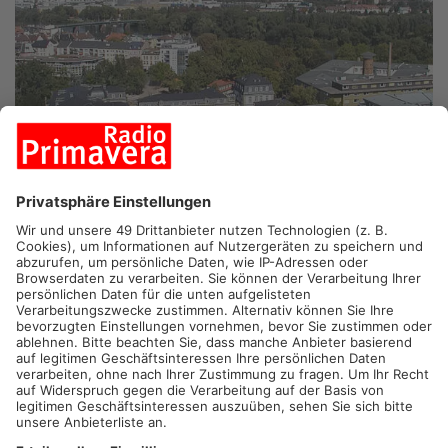
OFFENBACH.
Die Stadt Offenbach gehört laut einer neuen
Studie zu den größten Aufsteigern in Deutschland. Das zeigt
das Regionalranking der IW Consult vom Institut der
deutschen Wirtschaft. Dafür wurden 400 Landkreise und
kreisfreie Städte bei Wirtschaft, Arbeitsmarkt und
Lebensqualität verglichen. Offenbach hat sich bundesweit um
199 Plätze verbessert und liegt jetzt auf Rang 126. Die
Forscher sehen Gründe unter anderem in der Nähe zu
Frankfurt, neuen Quartieren und der Gründungsförderung in der
Stadt.