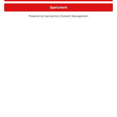
© 2026 - UKW-Frequenzen 100,4 & 99,4 & 90,8 | DAB+ | Alexa
Allgemeine Kontaktnummer
06021 – 38 83 0