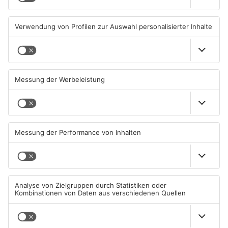
05.08.2026, 13:42 UHR IN KREIS
04.08.2026, 07:54 UHR IN KREIS
OFFENBACH
OFFENBACH
Hier brauchen Autofahrer in
IHK registriert mehr
Rodgau jetzt mehr Geduld
Unternehmensgründungen
im Kreis Offenbach
04.08.2026, 06:47 UHR IN KREIS
04.08.2026, 06:41 UHR IN KREIS
OFFENBACH
OFFENBACH