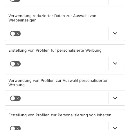
Einbruch ins Seligenstädter
Trinkwasserbrunnen in
Jugendzentrum scheitert
Obertshausen mit Keimen
belastet
06.08.2026, 13:56 UHR IN KREIS
06.08.2026, 06:45 UHR IN KREIS
OFFENBACH
OFFENBACH
Senior vor Offenbacher Bank
Igel verursacht
abgelenkt und bestohlen
Polizeieinsatz in Mühlheimer
Supermarkt