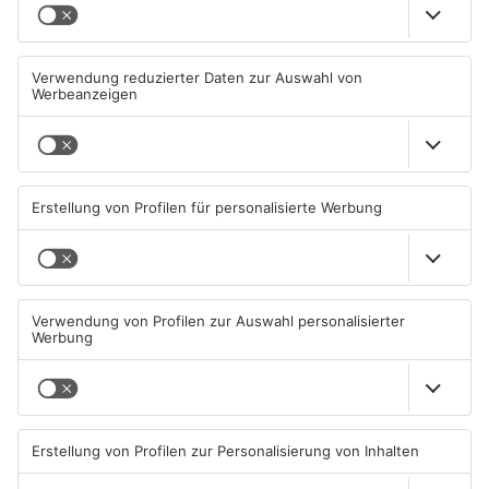
Miltenberg: Alkoholisierter
Zustand des Faulbacher
Rentner überschlägt sich bei
Gemeindewaldes soll erfasst
Autounfall
werden
04.08.2026, 13:30 UHR IN KREIS
04.08.2026, 06:33 UHR IN KREIS
MILTENBERG
MILTENBERG