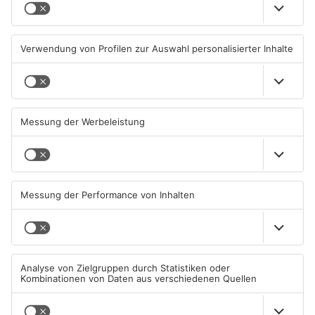
Sommerliche Temperaturen
Straße bei Windischbuchen
und jede Menge Live-Musik
wieder frei
01.08.2026, 21:20 UHR IN KREIS
31.07.2026, 11:48 UHR IN KREIS
MILTENBERG
MILTENBERG
Autofahrerin mit drei
Erlenbach: Dr. Dagmar
Promille in Eichenbühl
Sohlbach wird Leiterin der
gestoppt
Allgemein- und
Viszeralchirurgie
31.07.2026, 11:45 UHR IN KREIS
31.07.2026, 11:35 UHR IN KREIS