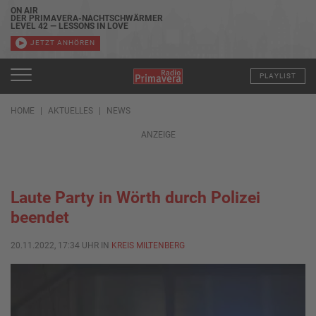
ON AIR
DER PRIMAVERA-NACHTSCHWÄRMER
LEVEL 42 — LESSONS IN LOVE
JETZT ANHÖREN
PLAYLIST
HOME
AKTUELLES
NEWS
ANZEIGE
Laute Party in Wörth durch Polizei
beendet
20.11.2022, 17:34 UHR IN
KREIS MILTENBERG