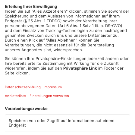
eines möglichen Gewahrsams war am Samstagmorgen dann
endlich Ruhe in Wörth.
Quelle: Polizei
Artikel teilen
ANZEIGE
Mehr aus Kreis
Miltenberg