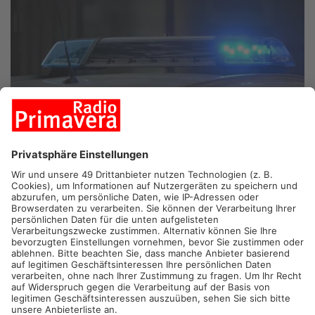
WÖRTH
. Eine Beschlagnahmung von Musikanlage und
Fernseher statt Geschenke hat es am Wochenende für einen
Mann aus Wörth gegeben. Er hatte am Samstagmorgen seinen
52. Geburtstag viel zu laut gefeiert und auf das Klingeln der
Beamten nicht reagiert, so das Präsidium Unterfranken. Die
Feuerwehr öffnete demnach die Tür. Die Musikanlage des
Mannes sei anschließend sichergestellt worden – aber auch
das half nichts: Kurze Zeit später musste erneut eine Streife
aus Obernburg ausrücken, weil der 52-Jährige den Angaben
zufolge laut schrie und über den Fernseher Musik hörte. Mit
der Sicherstellung des TV-Stromkabels und der Androhung