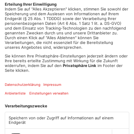
Ortsbeiräten folgen Anfang Januar, bevor die
Gemeindevertretung ein endgültiges Votum abgibt.
Artikel teilen
ANZEIGE
Mehr aus Main-
Kinzig-Kreis
TOPNEWS