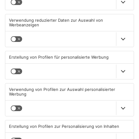
Mann schießt in Neuberg mit
Schwerer Unfall zwischen
Schreckschusswaffe auf
Langenselbolder Dreieck und
Busfahrer
Hanauer Kreuz
07.08.2026, 07:12 UHR IN MAIN-
07.08.2026, 07:07 UHR IN MAIN-
KINZIG-KREIS
KINZIG-KREIS