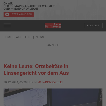
ON AIR
DER PRIMAVERA-NACHTSCHWÄRMER
OMD — MAID OF ORLEANS
JETZT ANHÖREN
PLAYLIST
HOME
AKTUELLES
NEWS
ANZEIGE
Keine Leute: Ortsbeiräte in
Linsengericht vor dem Aus
30.12.2024, 05:29 UHR IN
MAIN-KINZIG-KREIS