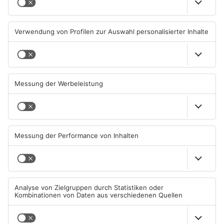
Ausstellung in Bruchköbel
Wohnhausbrand in Maintal:
zum Thema "Wasser im
Zwei Menschen verletzt
Klimawandel"
07.08.2026, 05:00 UHR IN MAIN-
06.08.2026, 15:42 UHR IN MAIN-
KINZIG-KREIS
KINZIG-KREIS
Gute Nachrichten für Pendler
Wächtersbacher
im Main-Kinzig-Kreis und in
Schwimmbad bleibt heute
Hanau
geschlossen
06.08.2026, 11:33 UHR IN MAIN-
05.08.2026, 07:31 UHR IN MAIN-
KINZIG-KREIS
KINZIG-KREIS