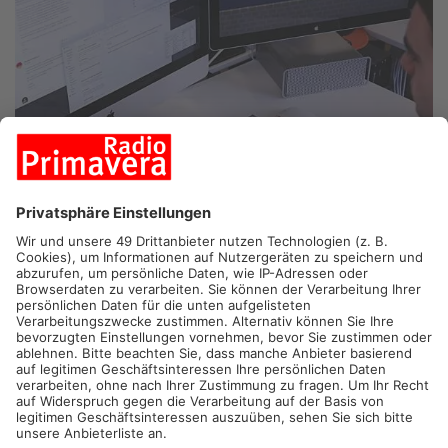
LINSENGERICHT.
In Linsengericht droht den Ortsbeiräten das
Aus. Nach der Kommunalwahl 2026 könnten die Gremien
abgeschafft werden, da immer weniger Menschen bereit sind,
sich ehrenamtlich zu engagieren. Auch Bürgermeister Albert
Ungermann sieht hierin ein wachsendes Problem.
Entscheidung fällt im Januar 2025
Bis Januar 2025 muss die Gemeindevertretung über die
Zukunft der Ortsbeiräte entscheiden. Im Ortsteil Geislitz haben
sich die Mitglieder bereits für eine Abschaffung
ausgesprochen. Weitere Beratungen in den anderen