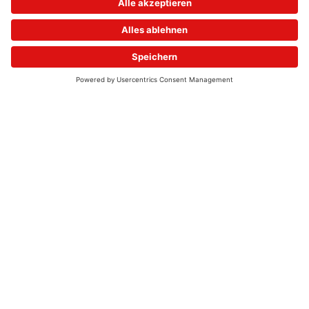
© 2026 - UKW-Frequenzen 100,4 & 99,4 & 90,8 | DAB+ | Alexa